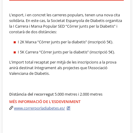
L’esport, i en concret les carreres populars, tenen una nova cita
solidària. En este cas, la Societat Espanyola de Diabetis organitza
la I Carrera i Marxa Popular SED “Córrer junts per la Diabetis” i
constarà de dos distàncies:
I 2K Marxa “Córrer junts per la diabetis” (inscripció 5€).
I 5K Carrera “Córrer junts per la diabetis” (inscripció 5€).
L’import total recaptat per mitjà de les inscripcions a la prova
anirà destinat íntegrament als projectes que l’Associació
Valenciana de Diabetis.
Distància del recorregut
5.000 metres i 2.000 metres
MÉS INFORMACIÓ DE L'ESDEVENIMENT
www.correrporladiabetes.es/