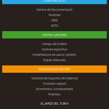
COMUNICACIÓ
Centre de Documentació
Notícies
VEM
VETV
INSTAL·LACIONS
Camps de Futbol
Centres esportius
Instal·lacions en parcs i jardins
Espais Naturals
VALÈNCIA EN ESPORT
Voluntariat Esportiu de València
Turisme i esport
Econòmica i coneixement
Premios
EL JARDÍ DEL TURIA