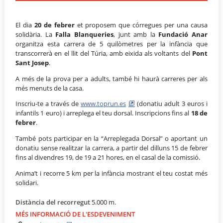
El dia
20 de febrer
et proposem que córregues per una causa
solidària. La
Falla Blanqueries
, junt amb la
Fundació Anar
organitza esta carrera de 5 quilòmetres per la infància que
transcorrerà en el llit del Túria, amb eixida als voltants del
Pont
Sant Josep
.
A més de la prova per a adults, també hi haurà carreres per als
més menuts de la casa.
Inscriu-te a través de
www.toprun.es
(donatiu adult 3 euros i
infantils 1 euro) i arreplega el teu dorsal. Inscripcions fins al
18 de
febrer
.
També pots participar en la “Arreplegada Dorsal” o aportant un
donatiu sense realitzar la carrera, a partir del dilluns 15 de febrer
fins al divendres 19, de 19 a 21 hores, en el casal de la comissió.
Anima’t i recorre 5 km per la infància mostrant el teu costat més
solidari.
Distància del recorregut
5.000 m.
MÉS INFORMACIÓ DE L'ESDEVENIMENT