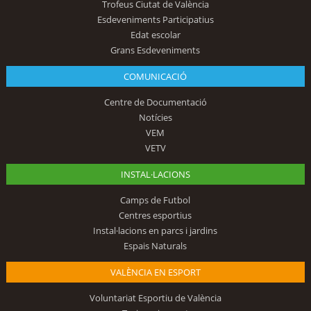
Trofeus Ciutat de València
Esdeveniments Participatius
Edat escolar
Grans Esdeveniments
COMUNICACIÓ
Centre de Documentació
Notícies
VEM
VETV
INSTAL·LACIONS
Camps de Futbol
Centres esportius
Instal·lacions en parcs i jardins
Espais Naturals
VALÈNCIA EN ESPORT
Voluntariat Esportiu de València