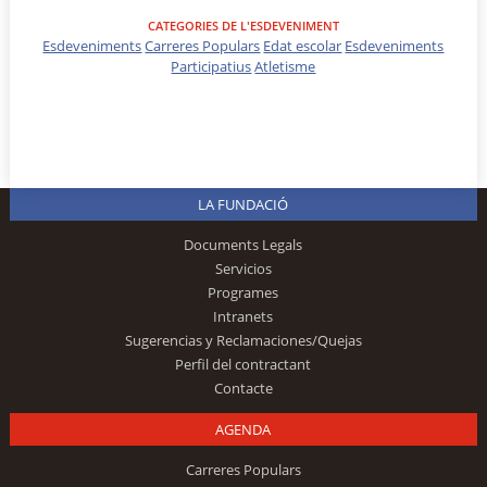
CATEGORIES DE L'ESDEVENIMENT
Esdeveniments
Carreres Populars
Edat escolar
Esdeveniments
Participatius
Atletisme
LA FUNDACIÓ
Documents Legals
Servicios
Programes
Intranets
Sugerencias y Reclamaciones/Quejas
Perfil del contractant
Contacte
AGENDA
Carreres Populars