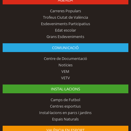
Carreres Populars
Trofeus Ciutat de València
Esdeveniments Participatius
Edat escolar
Grans Esdeveniments
COMUNICACIÓ
Centre de Documentació
Notícies
VEM
VETV
INSTAL·LACIONS
Camps de Futbol
Centres esportius
Instal·lacions en parcs i jardins
Espais Naturals
VALÈNCIA EN ESPORT