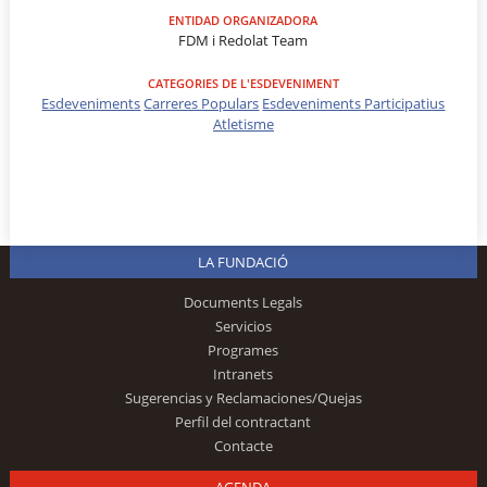
ENTIDAD ORGANIZADORA
FDM i Redolat Team
CATEGORIES DE L'ESDEVENIMENT
Esdeveniments
Carreres Populars
Esdeveniments Participatius
Atletisme
LA FUNDACIÓ
Documents Legals
Servicios
Programes
Intranets
Sugerencias y Reclamaciones/Quejas
Perfil del contractant
Contacte
AGENDA