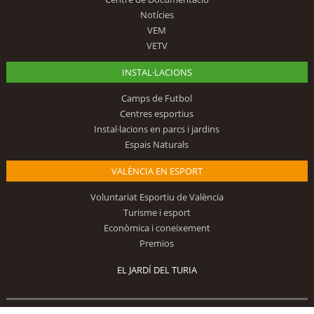
Notícies
VEM
VETV
INSTAL·LACIONS
Camps de Futbol
Centres esportius
Instal·lacions en parcs i jardins
Espais Naturals
VALÈNCIA EN ESPORT
Voluntariat Esportiu de València
Turisme i esport
Econòmica i coneixement
Premios
EL JARDÍ DEL TURIA