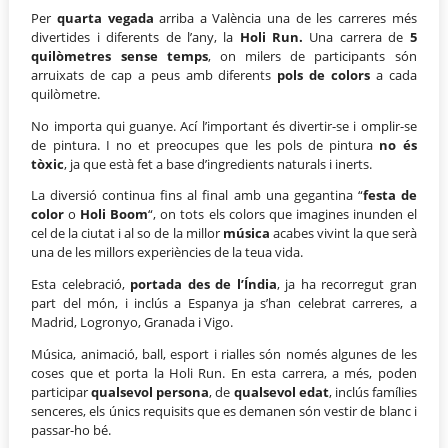
Per
quarta vegada
arriba a València una de les carreres més
divertides i diferents de l’any, la
Holi Run.
Una carrera de
5
quilòmetres sense temps
, on milers de participants són
arruixats de cap a peus amb diferents
pols de colors
a cada
quilòmetre.
No importa qui guanye. Ací l’important és divertir-se i omplir-se
de pintura. I no et preocupes que les pols de pintura
no és
tòxic
, ja que està fet a base d’ingredients naturals i inerts.
La diversió continua fins al final amb una gegantina “
festa de
color
o
Holi Boom
“, on tots els colors que imagines inunden el
cel de la ciutat i al so de la millor
música
acabes vivint la que serà
una de les millors experiències de la teua vida.
Esta celebració,
portada des de l’Índia
, ja ha recorregut gran
part del món, i inclús a Espanya ja s’han celebrat carreres, a
Madrid, Logronyo, Granada i Vigo.
Música, animació, ball, esport i rialles són només algunes de les
coses que et porta la Holi Run. En esta carrera, a més, poden
participar
qualsevol persona
, de
qualsevol edat
, inclús famílies
senceres, els únics requisits que es demanen són vestir de blanc i
passar-ho bé.