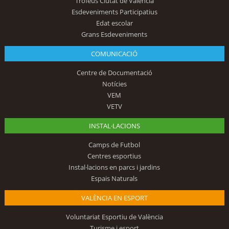
Trofeus Ciutat de València
Esdeveniments Participatius
Edat escolar
Grans Esdeveniments
COMUNICACIÓ
Centre de Documentació
Notícies
VEM
VETV
INSTAL·LACIONS
Camps de Futbol
Centres esportius
Instal·lacions en parcs i jardins
Espais Naturals
VALÈNCIA EN ESPORT
Voluntariat Esportiu de València
Turisme i esport