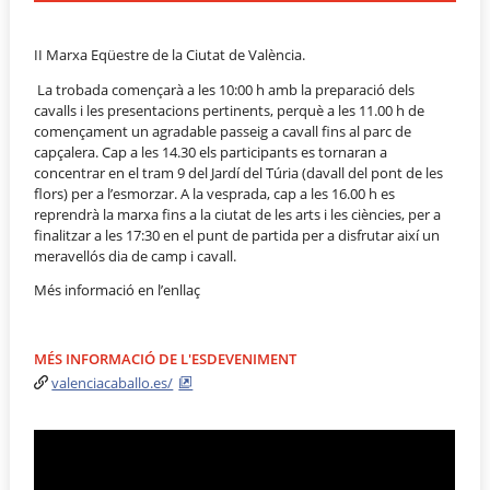
II Marxa Eqüestre de la Ciutat de València.
La trobada començarà a les 10:00 h amb la preparació dels
cavalls i les presentacions pertinents, perquè a les 11.00 h de
començament un agradable passeig a cavall fins al parc de
capçalera. Cap a les 14.30 els participants es tornaran a
concentrar en el tram 9 del Jardí del Túria (davall del pont de les
flors) per a l’esmorzar. A la vesprada, cap a les 16.00 h es
reprendrà la marxa fins a la ciutat de les arts i les ciències, per a
finalitzar a les 17:30 en el punt de partida per a disfrutar així un
meravellós dia de camp i cavall.
Més informació en l’enllaç
MÉS INFORMACIÓ DE L'ESDEVENIMENT
valenciacaballo.es/