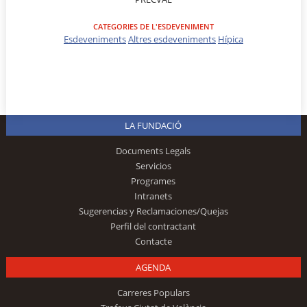
CATEGORIES DE L'ESDEVENIMENT
Esdeveniments
Altres esdeveniments
Hípica
LA FUNDACIÓ
Documents Legals
Servicios
Programes
Intranets
Sugerencias y Reclamaciones/Quejas
Perfil del contractant
Contacte
AGENDA
Carreres Populars