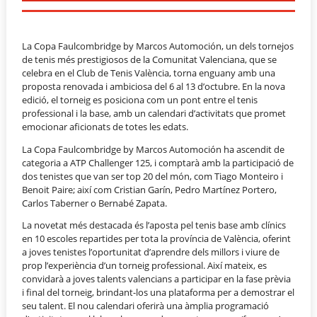
La Copa Faulcombridge by Marcos Automoción, un dels tornejos
de tenis més prestigiosos de la Comunitat Valenciana, que se
celebra en el Club de Tenis València, torna enguany amb una
proposta renovada i ambiciosa del 6 al 13 d’octubre. En la nova
edició, el torneig es posiciona com un pont entre el tenis
professional i la base, amb un calendari d’activitats que promet
emocionar aficionats de totes les edats.
La Copa Faulcombridge by Marcos Automoción ha ascendit de
categoria a ATP Challenger 125, i comptarà amb la participació de
dos tenistes que van ser top 20 del món, com Tiago Monteiro i
Benoit Paire; així com Cristian Garín, Pedro Martínez Portero,
Carlos Taberner o Bernabé Zapata.
La novetat més destacada és l’aposta pel tenis base amb clínics
en 10 escoles repartides per tota la província de València, oferint
a joves tenistes l’oportunitat d’aprendre dels millors i viure de
prop l’experiència d’un torneig professional. Així mateix, es
convidarà a joves talents valencians a participar en la fase prèvia
i final del torneig, brindant-los una plataforma per a demostrar el
seu talent. El nou calendari oferirà una àmplia programació