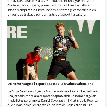
d’activitats paral·leles a la vesprada, creant una gran ‘fan zone’.
Conferències, concerts, presentacions de llibres i activitats
infantils ompliran les instal·lacions del torneig, convertint-lo en
un punt de trobada per a amants de l’esport i la cultura.
Un homenatge a l’esport adaptat i als valors valencians
La Copa Faulcombridge by Marcos Automoción també dedicarà
una jornada especial a l’esport adaptat, amb un homenatge als
medallistes paralímpics Daniel Caverzaschi i Martín de la Puente,
que es van penjar el bronze en els Jocs de París este estiu, i a