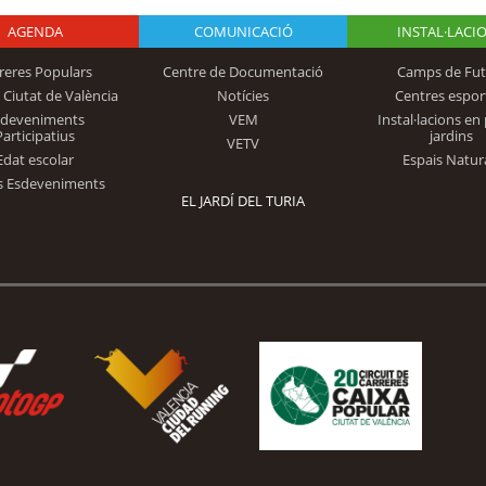
AGENDA
Logo Fundación
COMUNICACIÓ
INSTAL·LACI
reres Populars
Centre de Documentació
Camps de Fut
 Ciutat de València
Notícies
Centres espor
Trinidad Alfonso
sdeveniments
VEM
Instal·lacions en 
Participatius
jardins
VETV
Edat escolar
Espais Natur
s Esdeveniments
EL JARDÍ DEL TURIA