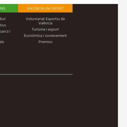
ONS
VALÈNCIA EN ESPORT
bol
Voluntariat Esportiu de
València
tius
Turisme i esport
parcs i
Econòmica i coneixement
als
Premios