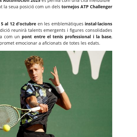
s Automoción 2025
es perfila com una cita ineludible
ant la seua posició com un dels
tornejos ATP Challenger
 5 al 12 d’octubre
en les emblemàtiques
instal·lacions
edició reunirà talents emergents i figures consolidades
iona com un
pont entre el tenis professional i la base
,
promet emocionar a aficionats de totes les edats.