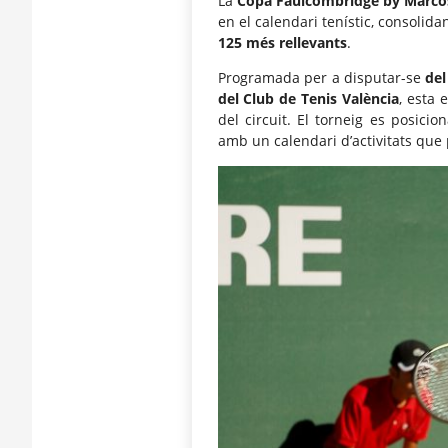
La
Copa Faulcombridge by Marco
en el calendari tenístic, consolid
125 més rellevants
.
Programada per a disputar-se
del
del Club de Tenis València
, esta 
del circuit. El torneig es posic
amb un calendari d’activitats que 