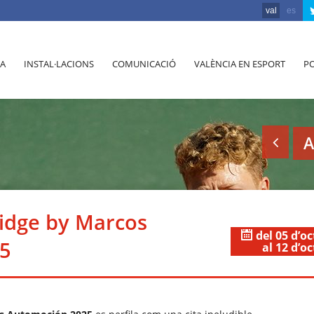
val
es
A
INSTAL·LACIONS
COMUNICACIÓ
VALÈNCIA EN ESPORT
PO
A
idge by Marcos
del 05 d’o
5
al 12 d’o