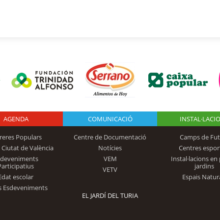
AGENDA
Logo Fundación
COMUNICACIÓ
INSTAL·LACI
reres Populars
Centre de Documentació
Camps de Fut
 Ciutat de València
Notícies
Centres espor
Trinidad Alfonso
sdeveniments
VEM
Instal·lacions en 
Participatius
jardins
VETV
Edat escolar
Espais Natur
s Esdeveniments
EL JARDÍ DEL TURIA