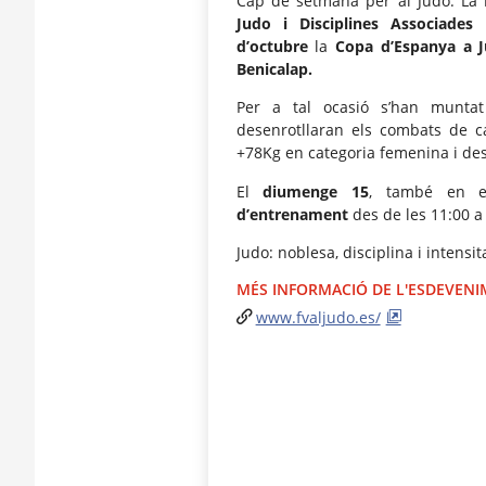
Cap de setmana per al Judo. La
Judo i Disciplines Associades
d’octubre
la
Copa d’Espanya a J
Benicalap.
Per a tal ocasió s’han munt
desenrotllaran els combats de ca
+78Kg en categoria femenina i des
El
diumenge 15
, també en el
d’entrenament
des de les 11:00 a
Judo: noblesa, disciplina i intensi
MÉS INFORMACIÓ DE L'ESDEVEN
www.fvaljudo.es/