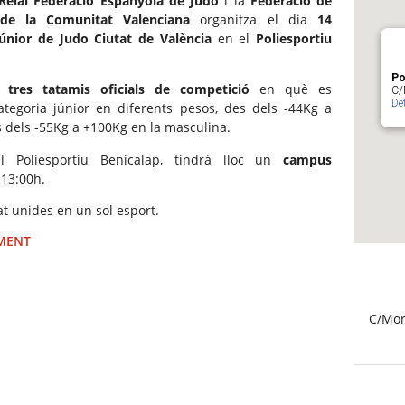
Reial Federació Espanyola de Judo
i la
Federació de
 de la Comunitat Valenciana
organitza el dia
14
únior de Judo Ciutat de València
en el
Poliesportiu
Po
at
tres tatamis oficials de competició
en què es
C/
De
tegoria júnior en diferents pesos, des dels -44Kg a
 dels -55Kg a +100Kg en la masculina.
 Poliesportiu Benicalap, tindrà lloc un
campus
 13:00h.
tat unides en un sol esport.
IMENT
C/Mor