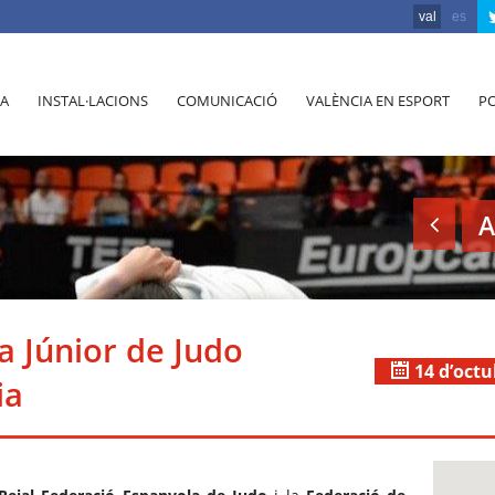
val
es
A
INSTAL·LACIONS
COMUNICACIÓ
VALÈNCIA EN ESPORT
PO
A
a Júnior de Judo
14 d’octu
ia