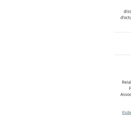
dis
d’oct
Reia
F
Assoc
Esd