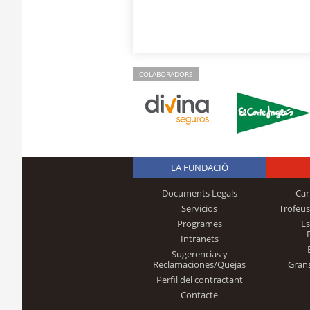
COLABORADORS
LA FUNDACIÓ
Documents Legals
Car
Servicios
Trofeus
Programes
E
Intranets
Sugerencias y
Reclamaciones/Quejas
Gran
Perfil del contractant
Contacte