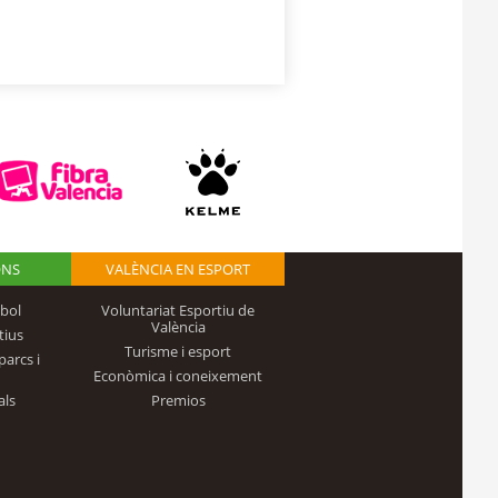
ONS
VALÈNCIA EN ESPORT
bol
Voluntariat Esportiu de
València
tius
Turisme i esport
parcs i
Econòmica i coneixement
als
Premios