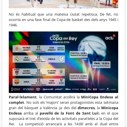
No és habitual que una mateixa ciutat repetisca. De fet, no
ocorria en una fase final de Copa de basket des dels anys 1945 i
1946.
Paral·lelament
, la Comunitat acollirà la
MiniCopa Endesa al
complet
. No sols els ‘majors’ seran protagonistes esta setmana
gran del bàsquet a València. Ja des del
dimecres
, la
Minicopa
Endesa
arriba al
pavelló de la Font de Sant Luí
s en el que
suposarà el tret d’eixida de les activitats paral·leles a la Copa del
Rei. La competició arrancarà a les 14:00 amb el duel entre