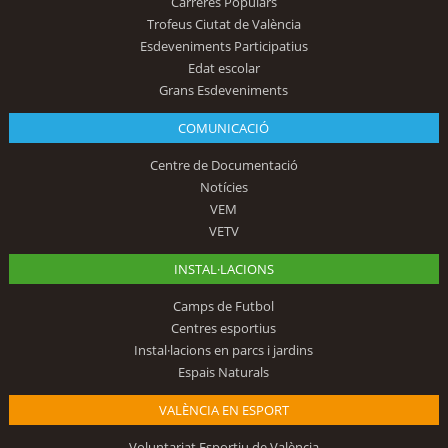
Carreres Populars
Trofeus Ciutat de València
Esdeveniments Participatius
Edat escolar
Grans Esdeveniments
COMUNICACIÓ
Centre de Documentació
Notícies
VEM
VETV
INSTAL·LACIONS
Camps de Futbol
Centres esportius
Instal·lacions en parcs i jardins
Espais Naturals
VALÈNCIA EN ESPORT
Voluntariat Esportiu de València