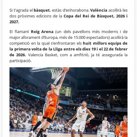
Si t’agrada el
bàsquet
, estàs d’enhorabona.
València
acollirà les
dos pròximes edicions de la
Copa del Rei de Bàsquet, 2026 i
2027.
El flamant
Roig Arena
(un dels pavellons més moderns i de
major aforament d’Europa, més de 15.000 espectadors) acollirà la
competició en la qual s’enfrontaran els
huit millors equips de
la primera volta de la Lliga
entre els dies 19 i el 22 de febrer
de 2026.
Valencia Basket, com a amfitrió, ja té assegurada la
participació.