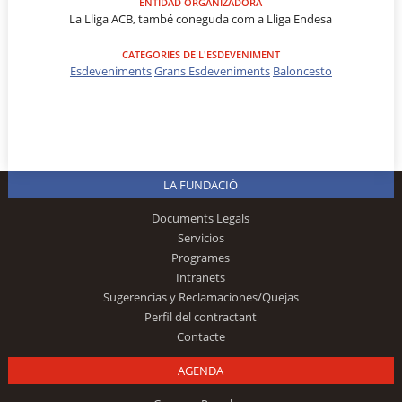
ENTIDAD ORGANIZADORA
La Lliga ACB, també coneguda com a Lliga Endesa
CATEGORIES DE L'ESDEVENIMENT
Esdeveniments
Grans Esdeveniments
Baloncesto
LA FUNDACIÓ
Documents Legals
Servicios
Programes
Intranets
Sugerencias y Reclamaciones/Quejas
Perfil del contractant
Contacte
AGENDA