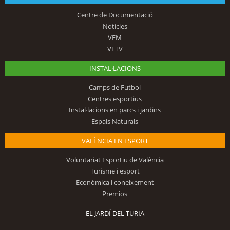
Centre de Documentació
Notícies
VEM
VETV
INSTAL·LACIONS
Camps de Futbol
Centres esportius
Instal·lacions en parcs i jardins
Espais Naturals
VALÈNCIA EN ESPORT
Voluntariat Esportiu de València
Turisme i esport
Econòmica i coneixement
Premios
EL JARDÍ DEL TURIA