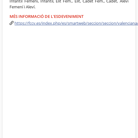
Infantil Femení, Infantil, Elit Fem., Elit, Cadet Fem., Cadet, Aleví
Femení i Aleví.
MÉS INFORMACIÓ DE L'ESDEVENIMENT
https://fccv.es/index.php/es/smartweb/seccion/seccion/valenciana/