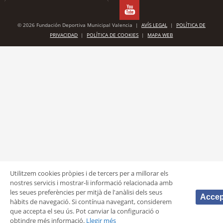
© 2026 Fundación Deportiva Municipal Valencia |
AVÍS LEGAL
|
POLÍTICA DE
PRIVACIDAD
|
POLÍTICA DE COOKIES
|
MAPA WEB
Utilitzem cookies pròpies i de tercers per a millorar els
nostres servicis i mostrar-li informació relacionada amb
les seues preferències per mitjà de l'anàlisi dels seus
Accep
hàbits de navegació. Si contínua navegant, considerem
que accepta el seu ús. Pot canviar la configuració o
obtindre més informació.
Llegir més