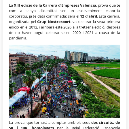
La
XIII edició de la Carrera d’Empreses València
, prova que té
com a senya d’identitat ser un esdeveniment esportiu
corporatiu, ja té data confirmada: serà el
12 d’abril
. Esta carrera,
organitzada pel
Grup
Nostresport
, va celebrar la seua primera
edició en el 2012, i arribarà este 2026 a la tretzena edició, després
de no haver pogut celebrar-se en 2020 i 2021 a causa de la
pandèmia.
La prova, que tornarà a comptar amb els seus
dos circuits, de
5K i 10K, homologats
per la Reial Federació Espanyola