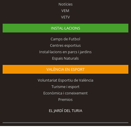
Notícies
VEM
VETV
INSTAL·LACIONS
Camps de Futbol
Centres esportius
Instal·lacions en parcs i jardins
Espais Naturals
VALÈNCIA EN ESPORT
Voluntariat Esportiu de València
Turisme i esport
Econòmica i coneixement
Premios
EL JARDÍ DEL TURIA