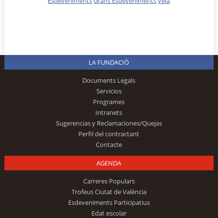
Esdeveniments
Grans Esdeveniments
Vela
LA FUNDACIÓ
Documents Legals
Servicios
Programes
Intranets
Sugerencias y Reclamaciones/Quejas
Perfil del contractant
Contacte
AGENDA
Carreres Populars
Trofeus Ciutat de València
Esdeveniments Participatius
Edat escolar