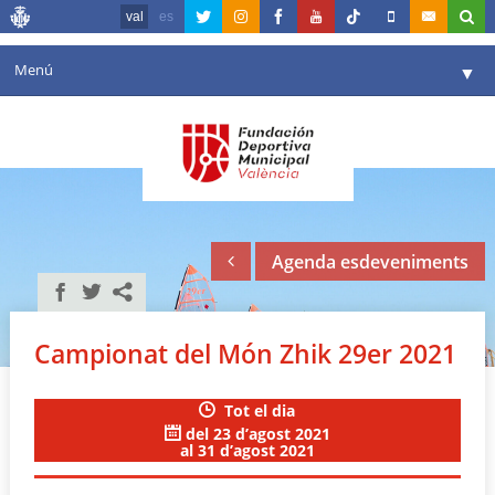
val
es
Menú
▼
La fundació
▼
Agenda
Instal·lacions
▼
Agenda esdeveniments
Comunicació
▼
València en esport
▼
Campionat del Món Zhik 29er 2021
Portal de Transparència
Tot el dia
Reserves
▼
del 23 d’agost 2021
al 31 d’agost 2021