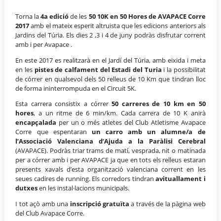
Torna la
4a edició
de les
50 10K en 50 Hores de AVAPACE Corre
2017
amb el mateix esperit altruista que les edicions anteriors als
Jardins del Túria. Els dies 2 ,3 i 4 de juny podràs disfrutar corrent
amb i per Avapace .
En este 2017 es realitzarà en el Jardí del Túria, amb eixida i meta
en les
pistes de calfament del Estadi del Turia
i la possibilitat
de córrer en qualsevol dels 50 relleus de 10 Km que tindran lloc
de forma ininterrompuda en el Circuit 5K.
Esta carrera consistix a córrer
50 carreres de 10 km en 50
hores
, a un ritme de 6 min/km. Cada carrera de 10 K anirà
encapçalada
per un o més atletes del Club Atletisme Avapace
Corre que espentaran
un carro amb un alumne/a de
l’Associació Valenciana d’Ajuda a la Paràlisi Cerebral
(AVAPACE). Podràs triar trams de matí, vesprada, nit o matinada
per a córrer amb i per AVAPACE ja que en tots els relleus estaran
presents xavals d’esta organització valenciana corrent en les
seues cadires de running. Els corredors tindran
avituallament i
dutxes
en les instal·lacions municipals.
I tot açò amb una
inscripció gratuïta
a través de la pàgina web
del Club Avapace Corre.