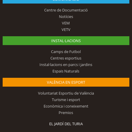
Centre de Documentació
Notícies
VEM
VETV
INSTAL·LACIONS
Camps de Futbol
Centres esportius
Instal·lacions en parcs i jardins
Espais Naturals
VALÈNCIA EN ESPORT
Voluntariat Esportiu de València
Turisme i esport
Econòmica i coneixement
Premios
EL JARDÍ DEL TURIA