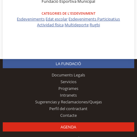
Fundació Esportiva Municipal
CATEGORIES DE L'ESDEVENIMENT
Esdeveniments
Edat escolar
Esdeveniments Participatius
Actividad física
Multideporte
Rugbi
LA FUNDACIÓ
Documents Legals
Servicios
Programes
Intranets
Sugerencias y Reclamaciones/Quejas
Perfil del contractant
Contacte
AGENDA