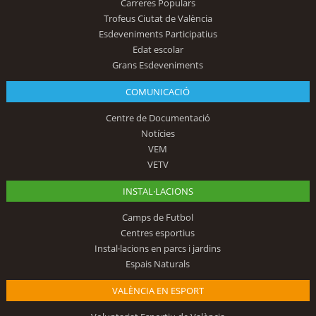
Carreres Populars
Trofeus Ciutat de València
Esdeveniments Participatius
Edat escolar
Grans Esdeveniments
COMUNICACIÓ
Centre de Documentació
Notícies
VEM
VETV
INSTAL·LACIONS
Camps de Futbol
Centres esportius
Instal·lacions en parcs i jardins
Espais Naturals
VALÈNCIA EN ESPORT