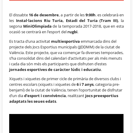
El dissabte
16 de desembre
, a partir de les
9:00h
. es celebrarà en
les
Instal·lacions Riu Turia, Estadi del Turia (Tram III)
, la
segona
MiniOlimpiada
de la temporada 2017-2018, que en esta
ocasió se centrarà en l’esport del
rugbi
.
Es tracta d’una activitat
multiesportiva
emmarcada dins del
projecte dels Jocs Esportius municipals (JJDDMM) de la ciutat de
València. Este projecte, que va començar fa diverses temporades,
s’ha consolidat dins del calendari d’activitats per als més menuts
i cada dia són més els participants que disfruten d’estes
jornades esportives de caràcter lúdic i educatiu
.
Xiquets i xiquetes de primer cicle de primària de diversos clubs i
centres escolars (xiquets i xiquetes de
6 i 7 anys
, categoria pre-
benjamí) de la ciutat de València, tenen l’oportunitat de disfrutar
d’un dia
d’esport i convivència
, realitzant
jocs preesportius
adaptats les seues edats
.