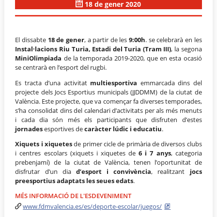
18 de gener 2020
El dissabte
18 de gener
, a partir de les
9:00h
. se celebrarà en les
Instal·lacions Riu Turia, Estadi del Turia (Tram III)
, la segona
MiniOlimpiada
de la temporada 2019-2020, que en esta ocasió
se centrarà en l’esport del rugbi.
Es tracta d’una activitat
multiesportiva
emmarcada dins del
projecte dels Jocs Esportius municipals (JJDDMM) de la ciutat de
València. Este projecte, que va començar fa diverses temporades,
s’ha consolidat dins del calendari d’activitats per als més menuts
i cada dia són més els participants que disfruten d’estes
jornades
esportives de
caràcter lúdic i educatiu
.
Xiquets i xiquetes
de primer cicle de primària de diversos clubs
i centres escolars (xiquets i xiquetes de
6 i 7 anys
, categoria
prebenjamí) de la ciutat de València, tenen l’oportunitat de
disfrutar d’un dia
d’esport i convivència
, realitzant
jocs
preesportius adaptats les seues edats
.
MÉS INFORMACIÓ DE L'ESDEVENIMENT
www.fdmvalencia.es/es/deporte-escolar/juegos/