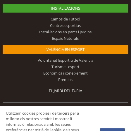
INSTAL·LACIONS
Camps de Futbol
Centres esportius
Instal·lacions en parcs i jardins
Espais Naturals
VALÈNCIA EN ESPORT
Voluntariat Esportiu de València
Turisme i esport
Econòmica i coneixement
Premios
EL JARDÍ DEL TURIA
Segueix-nos
Utilitzem cookies pròpies i de tercers per a
millorar els nostres servicis i mostrar-li
informació relacionada amb les seues
preferències per mitjà de l'anàlisi dels seus