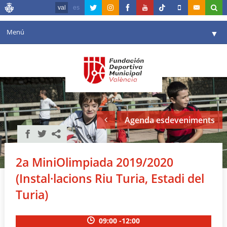
val
es
Menú
▼
La fundació
▼
Agenda
Instal·lacions
▼
Agenda esdeveniments
Comunicació
▼
València en esport
▼
2a MiniOlimpiada 2019/2020
Portal de Transparència
(Instal·lacions Riu Turia, Estadi del
Reserves
Turia)
▼
09:00 -12:00