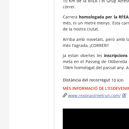
10 Km de la RFEA i el Grup Atres
córrer.
Carrera
homologada per la RFEA
més, ni un metre menys. Esta car
de la nostra ciutat.
Arriba amb novetats, però amb la
més t’agrada, ¡CORRER!!
Ja estan obertes les
inscripcions
meta en el Passeig de l’Albereda (
10km homologat del passat any. 
Distància del recorregut
10 Km
MÉS INFORMACIÓ DE L'ESDEVEN
www.rexonastreetrun.com/