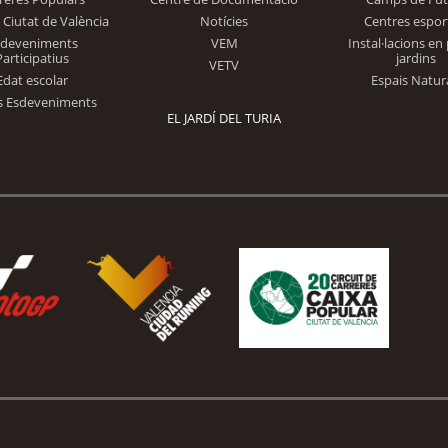
 Ciutat de València
Notícies
Centres espor
Trinidad Alfonso
sdeveniments
VEM
Instal·lacions en 
Participatius
jardins
VETV
Edat escolar
Espais Natur
s Esdeveniments
EL JARDÍ DEL TURIA