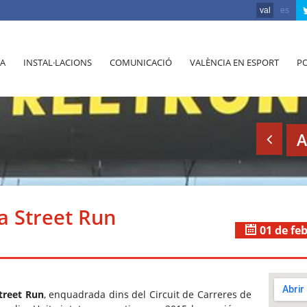
val
es
A
INSTAL·LACIONS
COMUNICACIÓ
VALÈNCIA EN ESPORT
PO
A
 Street Run
01 de fe
treet Run
, enquadrada dins del Circuit de Carreres de