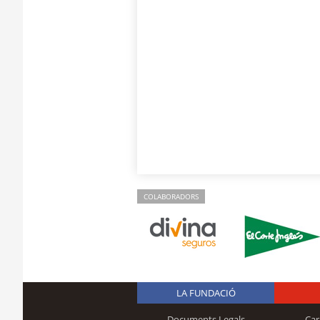
COLABORADORS
LA FUNDACIÓ
Documents Legals
Car