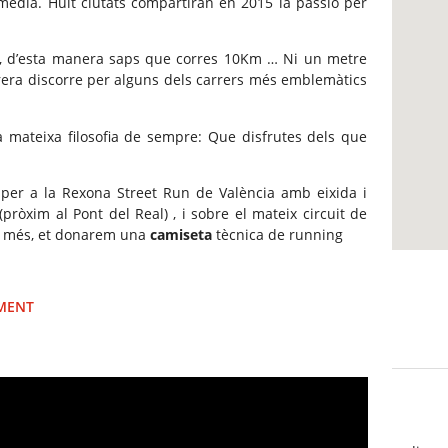
media. Huit ciutats compartiran en 2015 la passió per
, d’esta manera saps que corres 10Km … Ni un metre
rera discorre per alguns dels carrers més emblemàtics
 mateixa filosofia de sempre: Que disfrutes dels que
per a la Rexona Street Run de València amb eixida i
pròxim al Pont del Real) , i sobre el mateix circuit de
A més, et donarem una
camiseta
tècnica de running
IMENT