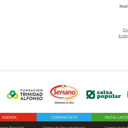
Real
Es
Esde
AGENDA
Logo Fundación
COMUNICACIÓ
INSTAL·LACI
reres Populars
Centre de Documentació
Camps de Fut