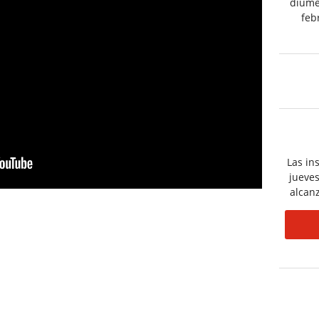
diume
feb
Las in
jueves
alcan