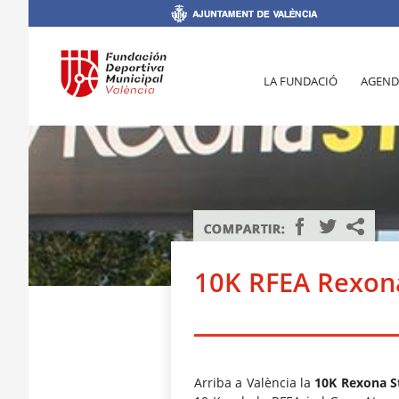
LA FUNDACIÓ
AGEND
10K RFEA Rexona
Arriba a València la
10K Rexona S