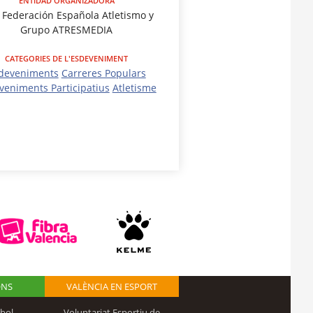
ENTIDAD ORGANIZADORA
 Federación Española Atletismo y
Grupo ATRESMEDIA
CATEGORIES DE L'ESDEVENIMENT
deveniments
Carreres Populars
veniments Participatius
Atletisme
ONS
VALÈNCIA EN ESPORT
bol
Voluntariat Esportiu de