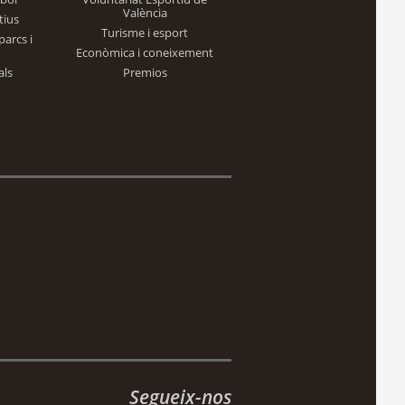
València
tius
Turisme i esport
parcs i
Econòmica i coneixement
als
Premios
Segueix-nos