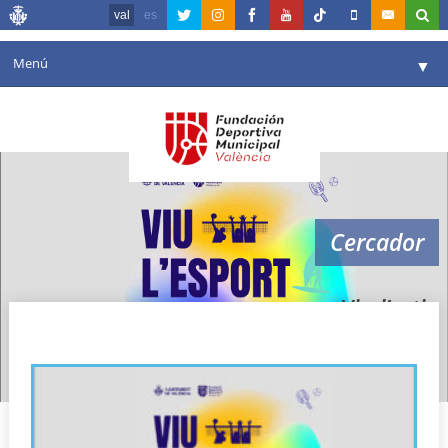
val
es
Menú
▼
La fundació
▼
Agenda
Instal·lacions
▼
Cercador
Comunicació
▼
València en esport
▼
Viu l’estiu
Portal de Transparència
Reserves
▼