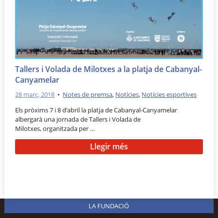
Tallers i Volada de Milotxes a la platja de Cabanyal-
Canyamelar
28 març, 2018
•
Notes de premsa
,
Notícies
,
Notícies esportives
Els pròxims 7 i 8 d’abril la platja de Cabanyal-Canyamelar
albergarà una jornada de Tallers i Volada de
Milotxes, organitzada per …
Llegir més
LA FUNDACIÓ