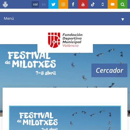
val
es
Menú
▼
La fundació
▼
Agenda
Instal·lacions
▼
Cercador
Comunicació
▼
València en esport
▼
talleres y vuelo de cometas
Portal de Transparència
Reserves
▼