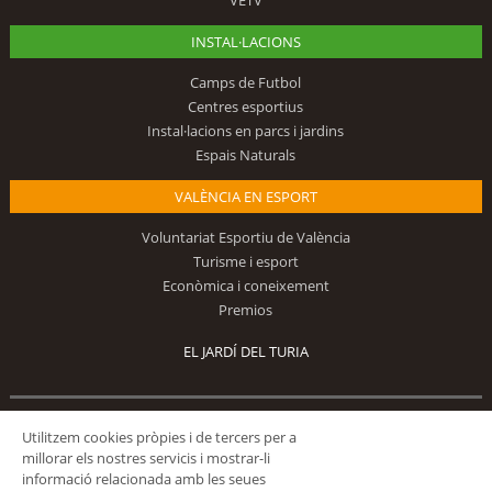
VETV
INSTAL·LACIONS
Camps de Futbol
Centres esportius
Instal·lacions en parcs i jardins
Espais Naturals
VALÈNCIA EN ESPORT
Voluntariat Esportiu de València
Turisme i esport
Econòmica i coneixement
Premios
EL JARDÍ DEL TURIA
Segueix-nos
Utilitzem cookies pròpies i de tercers per a
millorar els nostres servicis i mostrar-li
informació relacionada amb les seues