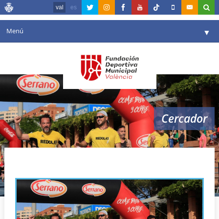
val
es
Menú
▼
La fundació
▼
Agenda
Instal·lacions
▼
Cercador
Comunicació
▼
València en esport
▼
Redolat Team
Portal de Transparència
Reserves
▼