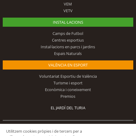
VEM
VETV
INSTAL·LACIONS
Camps de Futbol
Centres esportius
Instal·lacions en parcs i jardins
Espais Naturals
VALÈNCIA EN ESPORT
Voluntariat Esportiu de València
Turisme i esport
Econòmica i coneixement
Premios
EL JARDÍ DEL TURIA
Segueix-nos
Utilitzem cookies pròpies i de tercers per a