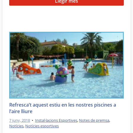
Llegir més
Refresca’t aquest estiu en les nostres piscines a
l’aire lliure
7 juny, 2018
•
Instal·lacions Esportives
,
Notes de premsa
,
Notícies
,
Notícies esportives