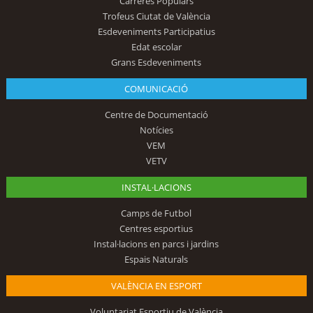
Carreres Populars
Trofeus Ciutat de València
Esdeveniments Participatius
Edat escolar
Grans Esdeveniments
COMUNICACIÓ
Centre de Documentació
Notícies
VEM
VETV
INSTAL·LACIONS
Camps de Futbol
Centres esportius
Instal·lacions en parcs i jardins
Espais Naturals
VALÈNCIA EN ESPORT
Voluntariat Esportiu de València