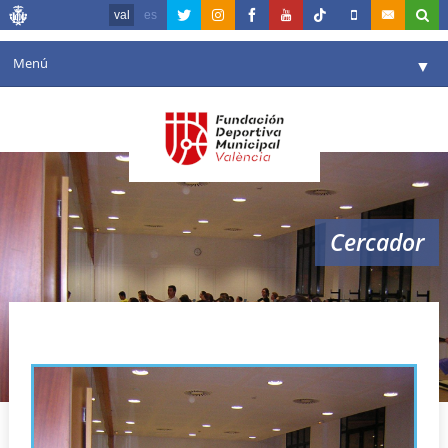
val
es
Menú
▼
La fundació
▼
Agenda
Instal·lacions
▼
Cercador
Comunicació
▼
València en esport
▼
instalaciones deportivas
Portal de Transparència
Reserves
▼