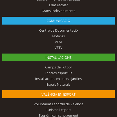
Edat escolar
Grans Esdeveniments
COMUNICACIÓ
Centre de Documentació
Notícies
VEM
VETV
INSTAL·LACIONS
Camps de Futbol
Centres esportius
Instal·lacions en parcs i jardins
Espais Naturals
VALÈNCIA EN ESPORT
Voluntariat Esportiu de València
Turisme i esport
Econòmica i coneixement