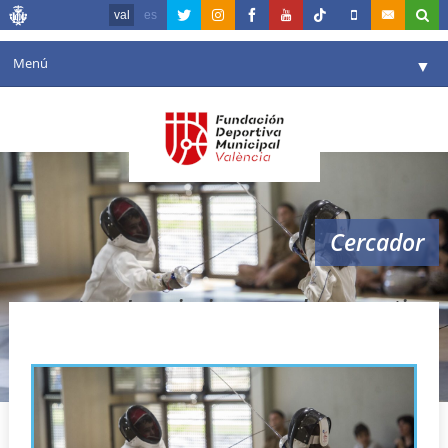
val
es
Menú
▼
La fundació
▼
Agenda
Instal·lacions
▼
Cercador
Comunicació
▼
València en esport
▼
Inscripcions escoles esportives
Portal de Transparència
Reserves
▼