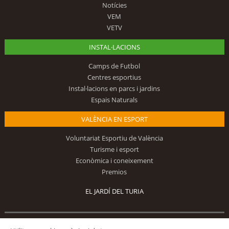
Notícies
VEM
VETV
INSTAL·LACIONS
Camps de Futbol
Centres esportius
Instal·lacions en parcs i jardins
Espais Naturals
VALÈNCIA EN ESPORT
Voluntariat Esportiu de València
Turisme i esport
Econòmica i coneixement
Premios
EL JARDÍ DEL TURIA