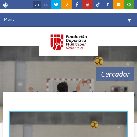
val
es
Menú
▼
La fundació
▼
Agenda
Instal·lacions
▼
Cercador
Comunicació
▼
València en esport
▼
inscripción escuelas deportivas
Portal de Transparència
Reserves
▼