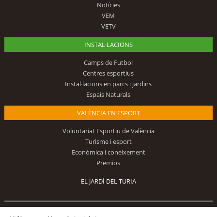
Notícies
VEM
VETV
INSTAL·LACIONS
Camps de Futbol
Centres esportius
Instal·lacions en parcs i jardins
Espais Naturals
VALÈNCIA EN ESPORT
Voluntariat Esportiu de València
Turisme i esport
Econòmica i coneixement
Premios
EL JARDÍ DEL TURIA