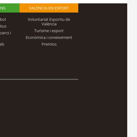
ONS
VALÈNCIA EN ESPORT
bol
Voluntariat Esportiu de
València
tius
Turisme i esport
parcs i
Econòmica i coneixement
als
Premios