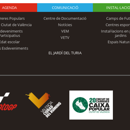
AGENDA
Logo Fundación
COMUNICACIÓ
INSTAL·LACI
reres Populars
Centre de Documentació
Camps de Fut
 Ciutat de València
Notícies
Centres espor
Trinidad Alfonso
sdeveniments
VEM
Instal·lacions en 
Participatius
jardins
VETV
Edat escolar
Espais Natur
s Esdeveniments
EL JARDÍ DEL TURIA