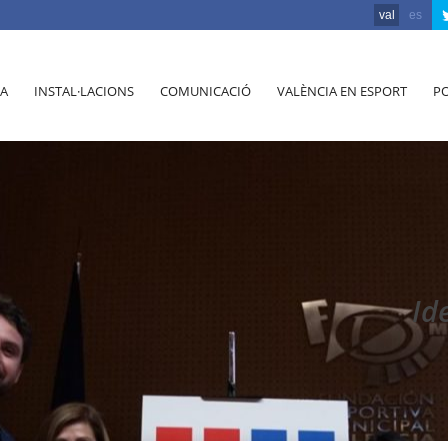
val
es
A
INSTAL·LACIONS
COMUNICACIÓ
VALÈNCIA EN ESPORT
PO
Id