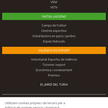
VEM
VETV
INSTAL·LACIONS
Camps de Futbol
Centres esportius
Instal·lacions en parcs i jardins
Espais Naturals
VALÈNCIA EN ESPORT
Voluntariat Esportiu de València
Turisme i esport
Econòmica i coneixement
Premios
EL JARDÍ DEL TURIA
Segueix-nos
Utilitzem cookies pròpies i de tercers per a
millorar els nostres servicis i mostrar-li