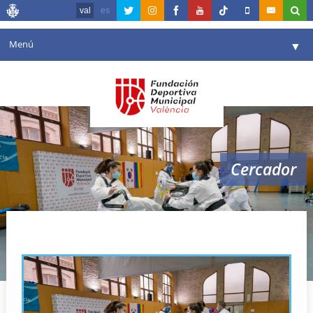
val
es
Menú
▼
La fundació
▼
Agenda
Instal·lacions
▼
Cercador
Comunicació
▼
València en esport
▼
Diversitat
Portal de Transparència
Reserves
▼