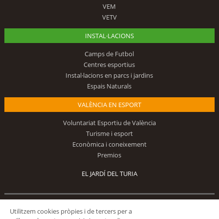
VEM
VETV
INSTAL·LACIONS
Camps de Futbol
Centres esportius
Instal·lacions en parcs i jardins
Espais Naturals
VALÈNCIA EN ESPORT
Voluntariat Esportiu de València
Turisme i esport
Econòmica i coneixement
Premios
EL JARDÍ DEL TURIA
Utilitzem cookies pròpies i de tercers per a
Segueix-nos