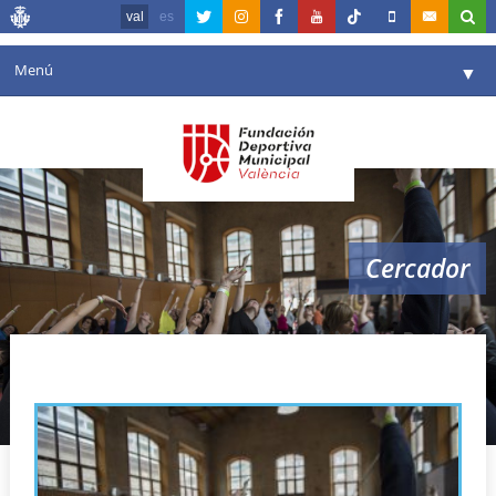
val
es
Menú
▼
La fundació
▼
Agenda
Instal·lacions
▼
Cercador
Comunicació
▼
València en esport
▼
complex esportiu cultural Petxina
Portal de Transparència
Reserves
▼