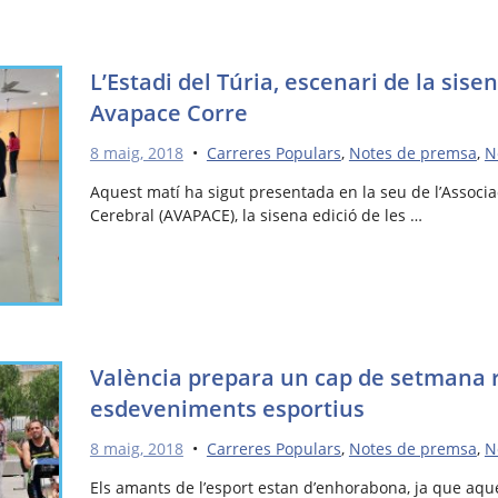
L’Estadi del Túria, escenari de la sise
Avapace Corre
8 maig, 2018
•
Carreres Populars
,
Notes de premsa
,
N
Aquest matí ha sigut presentada en la seu de l’Associa
Cerebral (AVAPACE), la sisena edició de les …
València prepara un cap de setmana re
esdeveniments esportius
8 maig, 2018
•
Carreres Populars
,
Notes de premsa
,
N
Els amants de l’esport estan d’enhorabona, ja que aqu