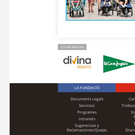
COLABORADORS
LA FUNDACIÓ
Documents Legals
Car
Servicios
Trofeus
Programes
E
Intranets
Sugerencias y
Reclamaciones/Quejas
Gran