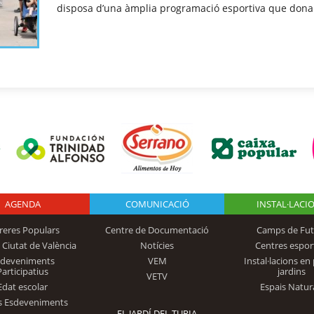
disposa d’una àmplia programació esportiva que dona
AGENDA
Logo Fundación
COMUNICACIÓ
INSTAL·LACI
reres Populars
Centre de Documentació
Camps de Fut
 Ciutat de València
Notícies
Centres espor
Trinidad Alfonso
sdeveniments
VEM
Instal·lacions en 
Participatius
jardins
VETV
Edat escolar
Espais Natur
s Esdeveniments
EL JARDÍ DEL TURIA