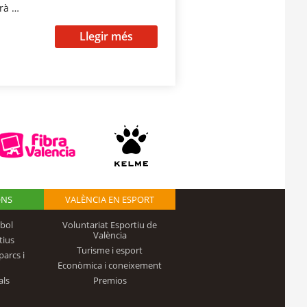
rà …
Llegir més
ONS
VALÈNCIA EN ESPORT
bol
Voluntariat Esportiu de
València
tius
Turisme i esport
parcs i
Econòmica i coneixement
als
Premios