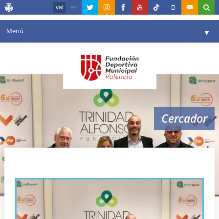
val
es
Menú
▼
La fundació
▼
Agenda
Instal·lacions
▼
Cercador
Comunicació
▼
València en esport
▼
aepd valencia
Portal de Transparència
Reserves
▼