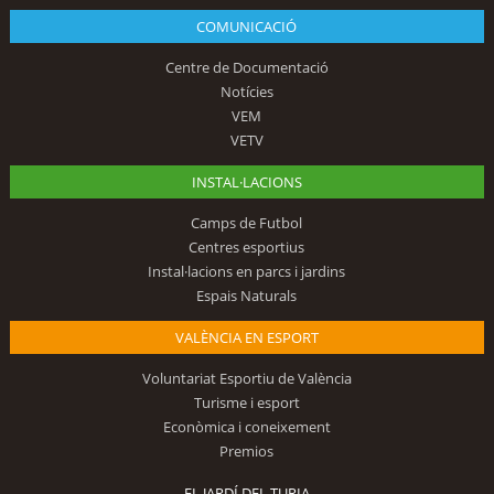
COMUNICACIÓ
Centre de Documentació
Notícies
VEM
VETV
INSTAL·LACIONS
Camps de Futbol
Centres esportius
Instal·lacions en parcs i jardins
Espais Naturals
VALÈNCIA EN ESPORT
Voluntariat Esportiu de València
Turisme i esport
Econòmica i coneixement
Premios
EL JARDÍ DEL TURIA