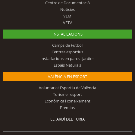
Centre de Documentació
Notícies
VEM
VETV
INSTAL·LACIONS
Camps de Futbol
Centres esportius
Instal·lacions en parcs i jardins
Espais Naturals
VALÈNCIA EN ESPORT
Voluntariat Esportiu de València
Turisme i esport
Econòmica i coneixement
Premios
EL JARDÍ DEL TURIA