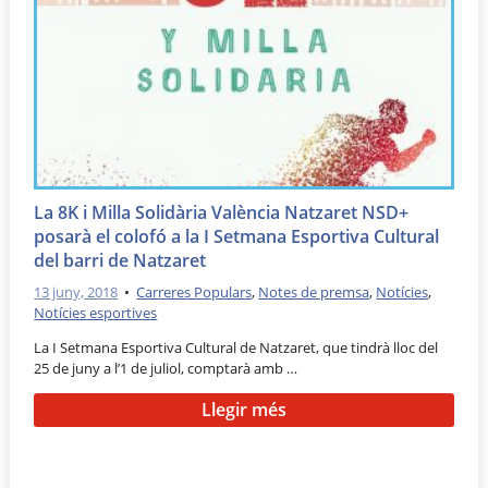
La 8K i Milla Solidària València Natzaret NSD+
posarà el colofó a la I Setmana Esportiva Cultural
del barri de Natzaret
13 juny, 2018
•
Carreres Populars
,
Notes de premsa
,
Notícies
,
Notícies esportives
La I Setmana Esportiva Cultural de Natzaret, que tindrà lloc del
25 de juny a l’1 de juliol, comptarà amb …
Llegir més