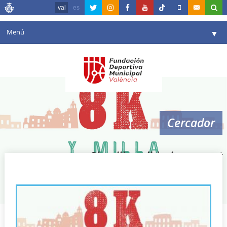
val
es
Menú
▼
La fundació
▼
Agenda
Instal·lacions
▼
Cercador
Comunicació
▼
València en esport
▼
8k milla solidaria nazaret
Portal de Transparència
Reserves
▼