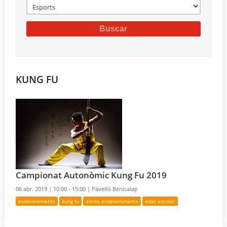
KUNG FU
Campionat Autonòmic Kung Fu 2019
06 abr. 2019 |
10:00 - 15:00 |
Pavelló Benicalap
esdeveniments
kung fu
altres esdeveniments
edat escolar