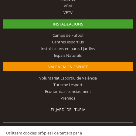
VEM
VETV
INSTAL·LACIONS
Camps de Futbol
Centres esportius
Instal·lacions en parcs i jardins
Espais Naturals
VALÈNCIA EN ESPORT
Voluntariat Esportiu de València
Turisme i esport
Econòmica i coneixement
Premios
EL JARDÍ DEL TURIA
Utilitzem cookies pròpies i de tercers per a
Segueix-nos