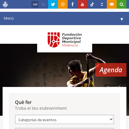
val
es
Menú
▼
La fundació
▼
Agenda
Instal·lacions
▼
Agenda
Comunicació
▼
València en esport
▼
Kung Fu
Portal de Transparència
Què fer
Troba el teu esdeveniment
Reserves
▼