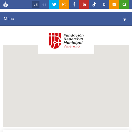
val
es
Menú
▼
La fundació
▼
Agenda
Instal·lacions
▼
Comunicació
▼
València en esport
▼
Portal de Transparència
Reserves
▼