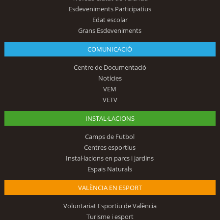
Esdeveniments Participatius
Edat escolar
Grans Esdeveniments
COMUNICACIÓ
Centre de Documentació
Notícies
VEM
VETV
INSTAL·LACIONS
Camps de Futbol
Centres esportius
Instal·lacions en parcs i jardins
Espais Naturals
VALÈNCIA EN ESPORT
Voluntariat Esportiu de València
Turisme i esport