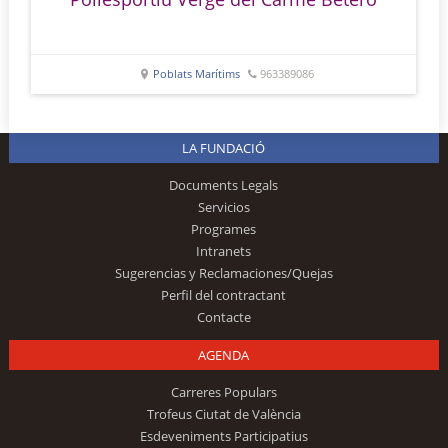
Poblats Marítims
963389086
LA FUNDACIÓ
Documents Legals
Servicios
Programes
Intranets
Sugerencias y Reclamaciones/Quejas
Perfil del contractant
Contacte
AGENDA
Carreres Populars
Trofeus Ciutat de València
Esdeveniments Participatius