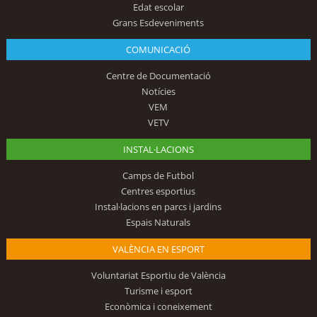
Edat escolar
Grans Esdeveniments
COMUNICACIÓ
Centre de Documentació
Notícies
VEM
VETV
INSTAL·LACIONS
Camps de Futbol
Centres esportius
Instal·lacions en parcs i jardins
Espais Naturals
VALÈNCIA EN ESPORT
Voluntariat Esportiu de València
Turisme i esport
Econòmica i coneixement