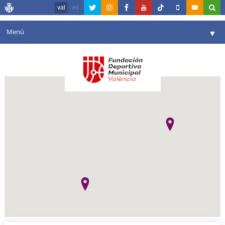
val
es
Menú
▼
La fundació
▼
Agenda
Instal·lacions
▼
Comunicació
▼
València en esport
▼
Portal de Transparència
Reserves
▼