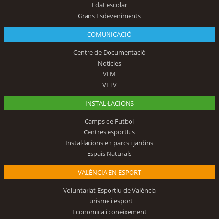
Edat escolar
Grans Esdeveniments
COMUNICACIÓ
Centre de Documentació
Notícies
VEM
VETV
INSTAL·LACIONS
Camps de Futbol
Centres esportius
Instal·lacions en parcs i jardins
Espais Naturals
VALÈNCIA EN ESPORT
Voluntariat Esportiu de València
Turisme i esport
Econòmica i coneixement