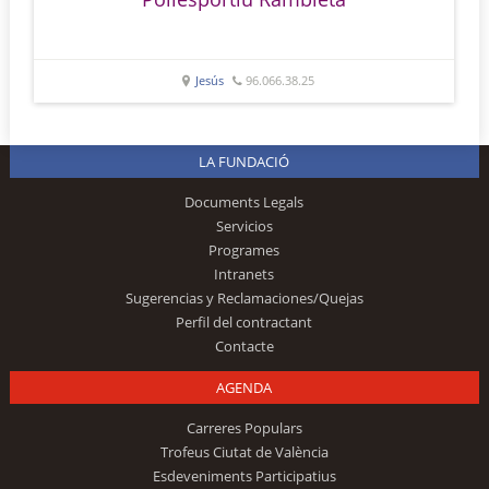
Jesús
96.066.38.25
LA FUNDACIÓ
Documents Legals
Servicios
Programes
Intranets
Sugerencias y Reclamaciones/Quejas
Perfil del contractant
Contacte
AGENDA
Carreres Populars
Trofeus Ciutat de València
Esdeveniments Participatius