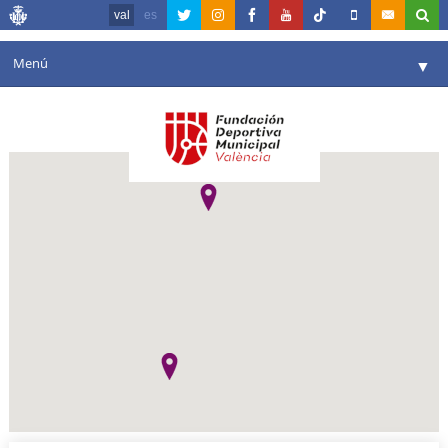
val
es
Menú
▼
La fundació
▼
Agenda
Instal·lacions
▼
Comunicació
▼
València en esport
▼
Portal de Transparència
Reserves
▼