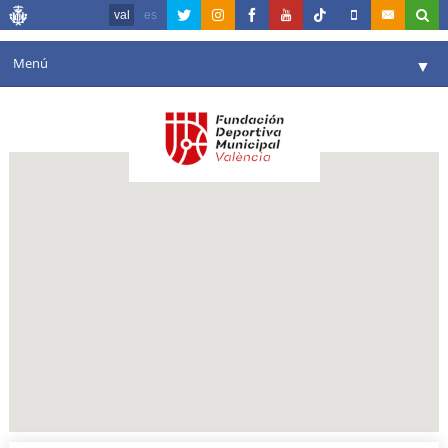
val
es
Menú
▼
La fundació
▼
Agenda
Instal·lacions
▼
Comunicació
▼
València en esport
▼
Portal de Transparència
Reserves
▼