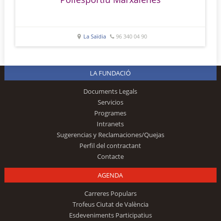
La Saïdia
96 340 04 90
LA FUNDACIÓ
Documents Legals
Servicios
Programes
Intranets
Sugerencias y Reclamaciones/Quejas
Perfil del contractant
Contacte
AGENDA
Carreres Populars
Trofeus Ciutat de València
Esdeveniments Participatius