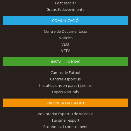
Edat escolar
Grans Esdeveniments
COMUNICACIÓ
Centre de Documentació
Notícies
VEM
VETV
INSTAL·LACIONS
Camps de Futbol
Centres esportius
Instal·lacions en parcs i jardins
Espais Naturals
VALÈNCIA EN ESPORT
Voluntariat Esportiu de València
Turisme i esport
Econòmica i coneixement