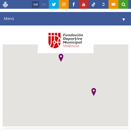
val
es
Menú
▼
La fundació
▼
Agenda
Instal·lacions
▼
Comunicació
▼
València en esport
▼
Portal de Transparència
Reserves
▼