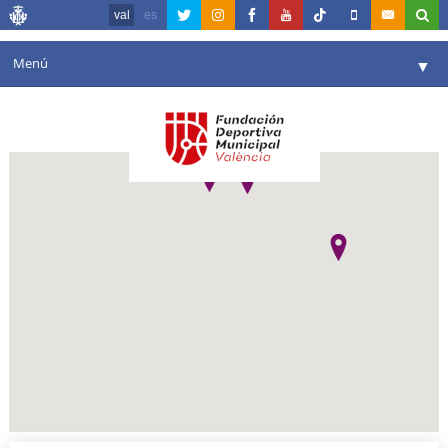
val
es
Menú
▼
La fundació
▼
Agenda
Instal·lacions
▼
Comunicació
▼
València en esport
▼
Portal de Transparència
Reserves
▼