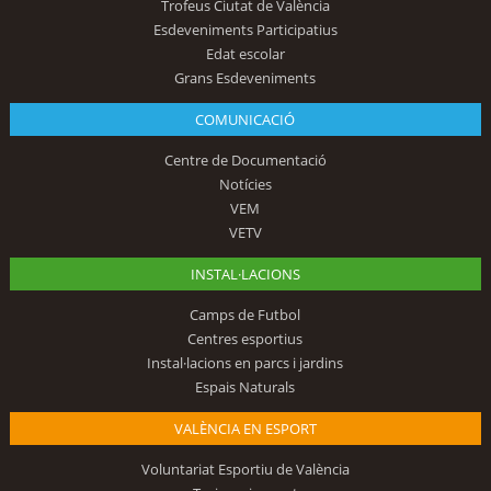
Trofeus Ciutat de València
Esdeveniments Participatius
Edat escolar
Grans Esdeveniments
COMUNICACIÓ
Centre de Documentació
Notícies
VEM
VETV
INSTAL·LACIONS
Camps de Futbol
Centres esportius
Instal·lacions en parcs i jardins
Espais Naturals
VALÈNCIA EN ESPORT
Voluntariat Esportiu de València