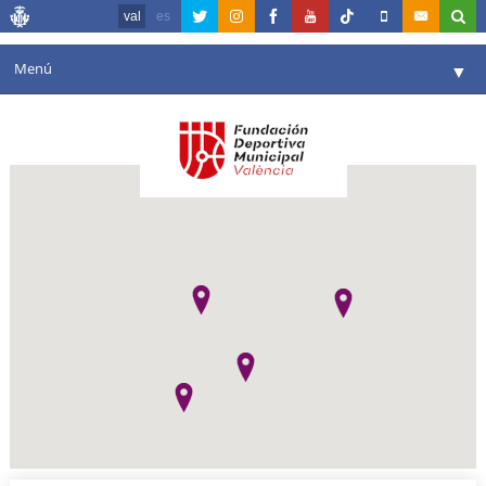
val
es
Menú
▼
La fundació
▼
Agenda
Instal·lacions
▼
Comunicació
▼
València en esport
▼
Portal de Transparència
Reserves
▼