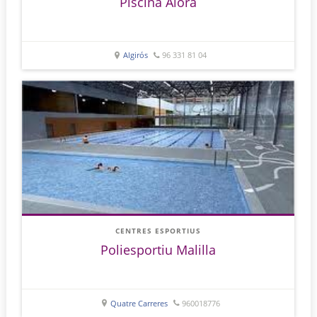
Piscina Aiora
Algirós
96 331 81 04
CENTRES ESPORTIUS
Poliesportiu Malilla
Quatre Carreres
960018776