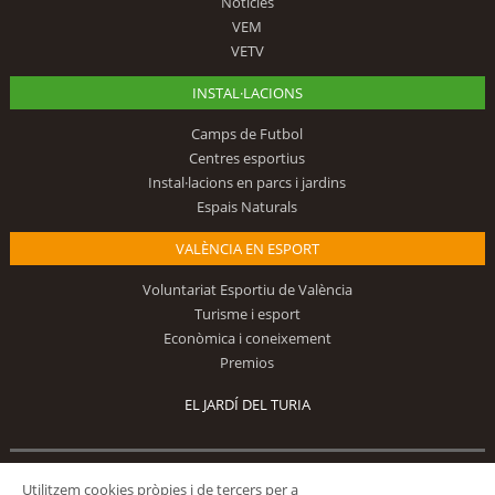
Notícies
VEM
VETV
INSTAL·LACIONS
Camps de Futbol
Centres esportius
Instal·lacions en parcs i jardins
Espais Naturals
VALÈNCIA EN ESPORT
Voluntariat Esportiu de València
Turisme i esport
Econòmica i coneixement
Premios
EL JARDÍ DEL TURIA
Segueix-nos
Utilitzem cookies pròpies i de tercers per a