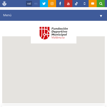
val
es
Menú
▼
La fundació
▼
Agenda
Instal·lacions
▼
Comunicació
▼
València en esport
▼
Portal de Transparència
Reserves
▼