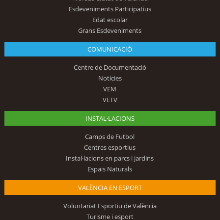
Esdeveniments Participatius
Edat escolar
Grans Esdeveniments
COMUNICACIÓ
Centre de Documentació
Notícies
VEM
VETV
INSTAL·LACIONS
Camps de Futbol
Centres esportius
Instal·lacions en parcs i jardins
Espais Naturals
VALÈNCIA EN ESPORT
Voluntariat Esportiu de València
Turisme i esport