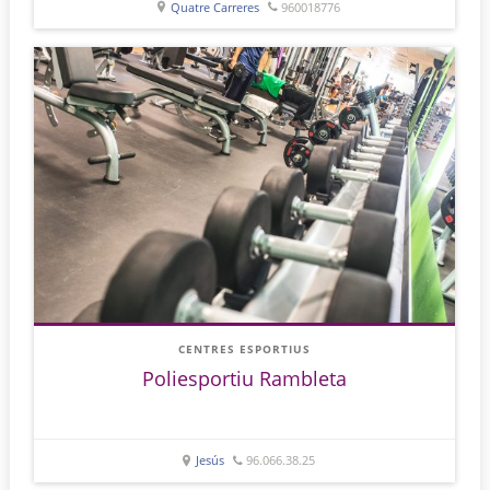
Quatre Carreres
960018776
CENTRES ESPORTIUS
Poliesportiu Rambleta
Jesús
96.066.38.25