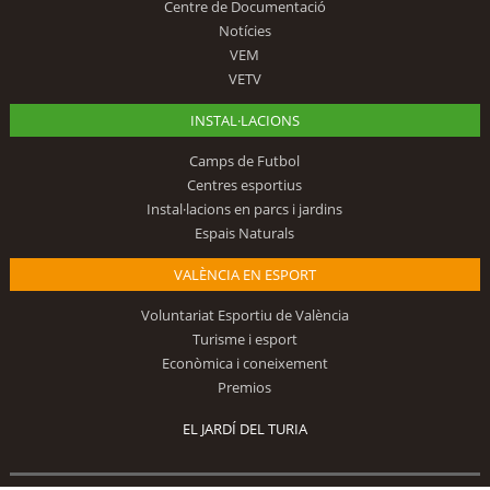
Centre de Documentació
Notícies
VEM
VETV
INSTAL·LACIONS
Camps de Futbol
Centres esportius
Instal·lacions en parcs i jardins
Espais Naturals
VALÈNCIA EN ESPORT
Voluntariat Esportiu de València
Turisme i esport
Econòmica i coneixement
Premios
EL JARDÍ DEL TURIA