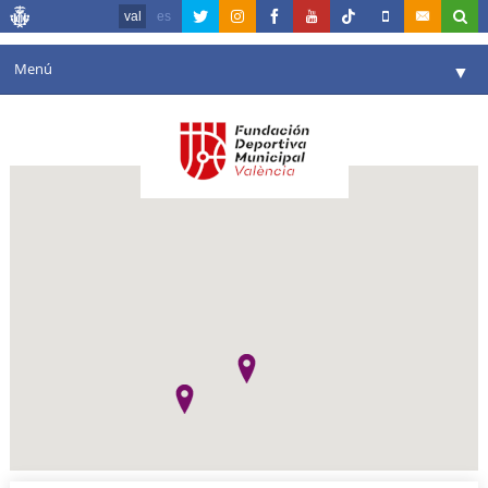
val
es
Menú
▼
La fundació
▼
Agenda
Instal·lacions
▼
Comunicació
▼
València en esport
▼
Portal de Transparència
Reserves
▼