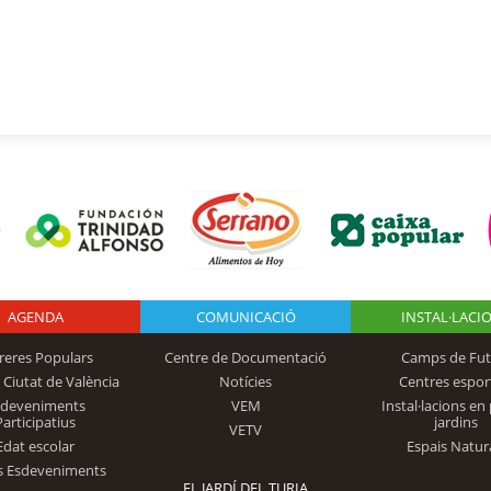
AGENDA
Logo Fundación
COMUNICACIÓ
INSTAL·LACI
reres Populars
Centre de Documentació
Camps de Fut
 Ciutat de València
Notícies
Centres espor
Trinidad Alfonso
sdeveniments
VEM
Instal·lacions en 
Participatius
jardins
VETV
Edat escolar
Espais Natur
s Esdeveniments
EL JARDÍ DEL TURIA