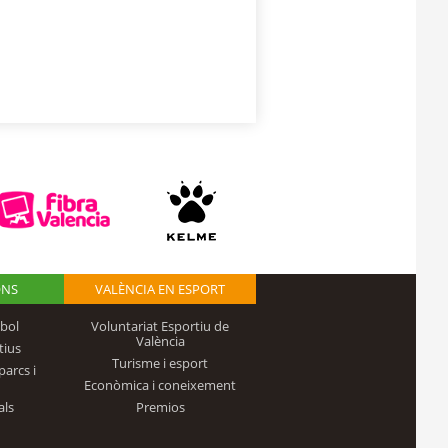
ONS
VALÈNCIA EN ESPORT
bol
Voluntariat Esportiu de
València
tius
Turisme i esport
parcs i
Econòmica i coneixement
als
Premios