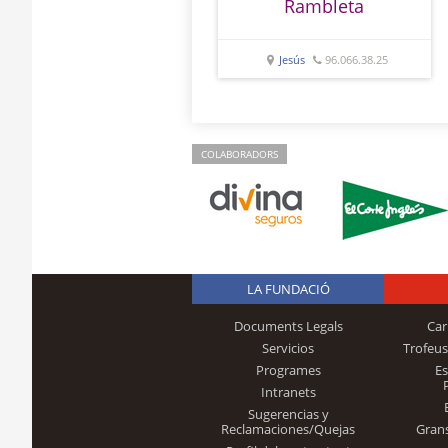
Rambleta
Jesús
96.066.38.25
COLABORADORS
LA FUNDACIÓ
Documents Legals
Car
Servicios
Trofeus
Programes
E
Intranets
Sugerencias y
Reclamaciones/Quejas
Gran