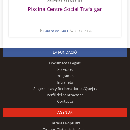
CENTRES ESPORTIUS
Piscina Centre Social Trafalgar
Camins del Grau
96 330 20 76
LA FUNDACIÓ
Documents Legals
Servicios
Programes
Intranets
Sugerencias y Reclamaciones/Quejas
Perfil del contractant
Contacte
AGENDA
Carreres Populars
Trofeus Ciutat de València