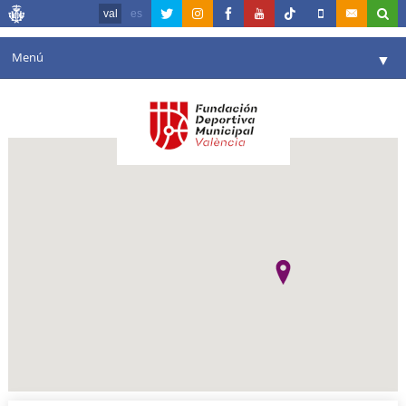
val
es
Menú
▼
La fundació
▼
Agenda
Instal·lacions
▼
Comunicació
▼
València en esport
▼
Portal de Transparència
Reserves
▼