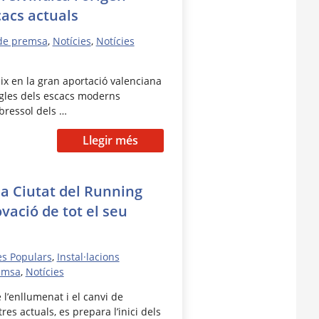
cacs actuals
de premsa
,
Notícies
,
Notícies
x en la gran aportació valenciana
egles dels escacs moderns
 bressol dels …
Llegir més
ia Ciutat del Running
vació de tot el seu
es Populars
,
Instal·lacions
emsa
,
Notícies
 l’enllumenat i el canvi de
es actuals, es prepara l’inici dels