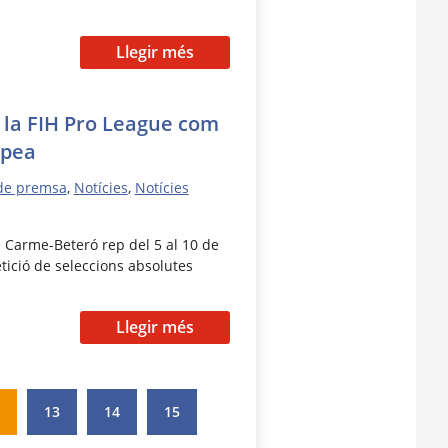
Llegir més
 la FIH Pro League com
opea
de premsa
,
Notícies
,
Notícies
l Carme-Beteró rep del 5 al 10 de
ició de seleccions absolutes
Llegir més
13
14
15