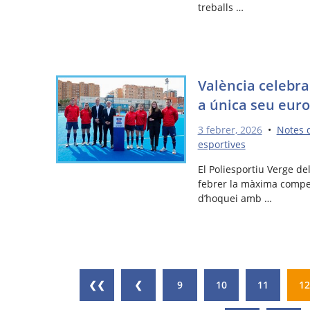
treballs …
València celebra
a única seu eur
3 febrer, 2026
•
Notes 
esportives
El Poliesportiu Verge de
febrer la màxima compet
d’hoquei amb …
❮❮
❮
9
10
11
12