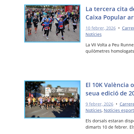
La tercera cita d
Caixa Popular a
10 febrer, 2026
•
Carre
Notícies
La VII Volta a Peu Runne
quilòmetres homologats p
El 10K València o
seua edició de 20
9 febrer, 2026
•
Carrer
Notícies
,
Notícies esport
Els dorsals estaran disp
dimarts 10 de febrer. El
…