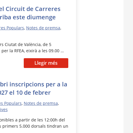
el Circuit de Carreres
rriba este diumenge
res Populars
,
Notes de premsa
,
rs Ciutat de València, de 5
er la RFEA, eixirà a les 09.00 …
Llegir més
bri inscripcions per a la
27 el 10 de febrer
es Populars
,
Notes de premsa
,
ives
onibles a partir de les 12:00h del
s primers 5.000 dorsals tindran un