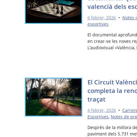
valencià dels es
6 febrer, 2026
•
Notes 
esportives
El documental aprofundi
en crear-se les noves r
L’audiovisual «València,
El Circuit Valènc
completa la reno
traçat
4 febrer, 2026
•
Carrer
Esportives
,
Notes de pr
Després de la millora de
paviment dels 5.731 metr