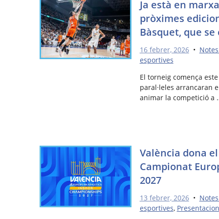
Ja està en marxa
pròximes edicion
Bàsquet, que se 
16 febrer, 2026
•
Notes
esportives
El torneig comença este d
paral·leles arrancaran e
animar la competició a 
València dona el 
Campionat Europ
2027
13 febrer, 2026
•
Notes
esportives
,
Presentacio