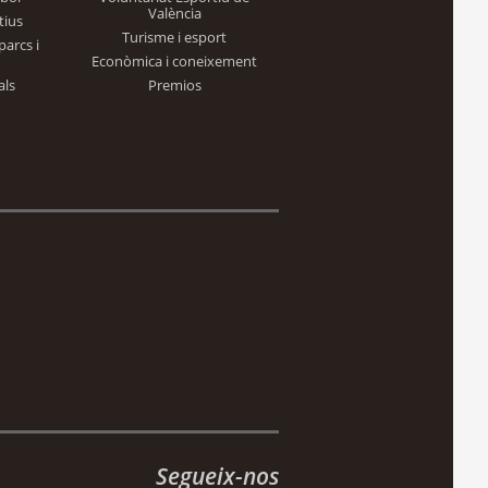
València
tius
Turisme i esport
parcs i
Econòmica i coneixement
als
Premios
Segueix-nos