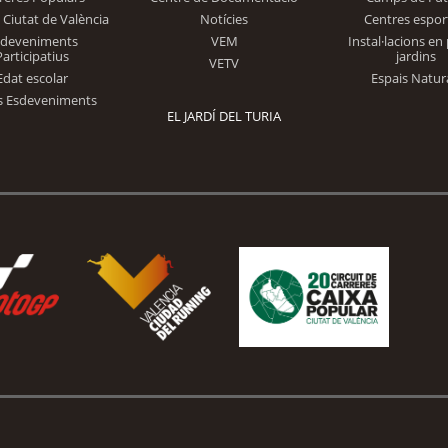
 Ciutat de València
Notícies
Centres espor
Trinidad Alfonso
sdeveniments
VEM
Instal·lacions en 
Participatius
jardins
VETV
Edat escolar
Espais Natur
s Esdeveniments
EL JARDÍ DEL TURIA