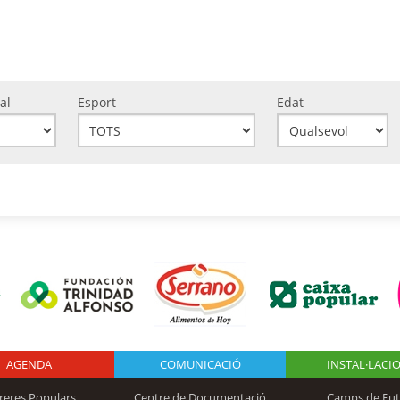
al
Esport
Edat
AGENDA
Logo Fundación
COMUNICACIÓ
INSTAL·LACI
reres Populars
Centre de Documentació
Camps de Fut