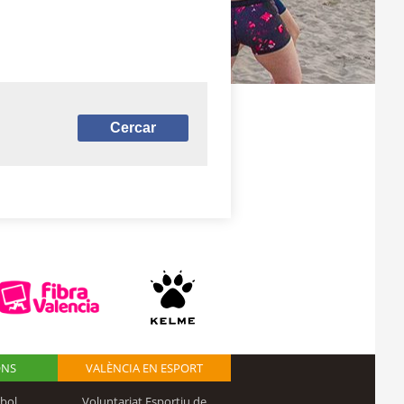
ONS
VALÈNCIA EN ESPORT
bol
Voluntariat Esportiu de