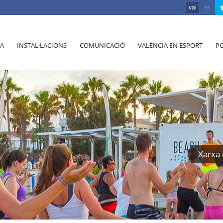
val
es
A
INSTAL·LACIONS
COMUNICACIÓ
VALÈNCIA EN ESPORT
PO
Xarxa 