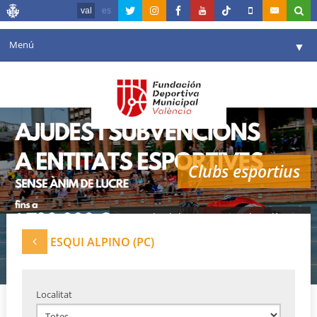
val
es
Menú
▼
La fundació
▼
Agenda
Instal·lacions
▼
Clubs esportius
Comunicació
▼
València en esport
▼
Xarxa de clubes esportius de València
Portal de Transparència
ESQUI ALPINO (PC)
Reserves
▼
Localitat