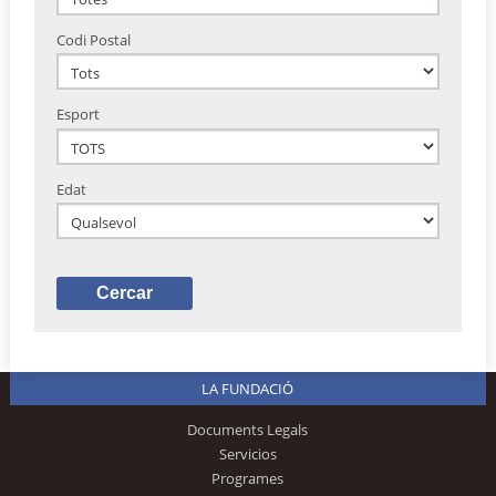
Codi Postal
Esport
Edat
LA FUNDACIÓ
Documents Legals
Servicios
Programes