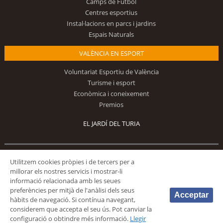
Camps de Futbol
Centres esportius
Instal·lacions en parcs i jardins
Espais Naturals
VALÈNCIA EN ESPORT
Voluntariat Esportiu de València
Turisme i esport
Econòmica i coneixement
Premios
EL JARDÍ DEL TURIA
Segueix-nos
Utilitzem cookies pròpies i de tercers per a
millorar els nostres servicis i mostrar-li
informació relacionada amb les seues
preferències per mitjà de l'anàlisi dels seus
Acceptar
hàbits de navegació. Si contínua navegant,
considerem que accepta el seu ús. Pot canviar la
configuració o obtindre més informació.
Llegir
© 2026 Fundación Deportiva Municipal Valencia |
AVÍS LEGAL
|
POLÍTICA DE