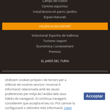
Camps de Futbol
Centres esportius
Instal·lacions en parcs i jardins
Espais Naturals
VALÈNCIA EN ESPORT
Voluntariat Esportiu de València
Turisme i esport
Econòmica i coneixement
Premios
EL JARDÍ DEL TURIA
Segueix-nos
Utilitzem cookies pròpies i de tercers per a
millorar els nostres servicis i mostrar-li
informació relacionada amb les seues
preferències per mitjà de l'anàlisi dels seus
Acceptar
hàbits de navegació. Si contínua navegant,
considerem que accepta el seu ús. Pot canviar la
configuració o obtindre més informació.
Llegir
© 2026 Fundación Deportiva Municipal Valencia |
AVÍS LEGAL
|
POLÍTICA DE