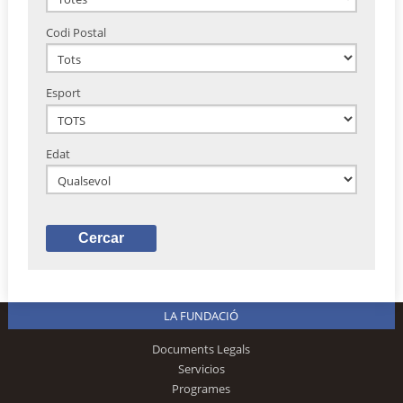
Codi Postal
Esport
Edat
LA FUNDACIÓ
Documents Legals
Servicios
Programes