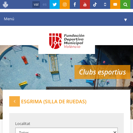
val
es
Menú
▼
La fundació
▼
Agenda
Instal·lacions
▼
Clubs esportius
Comunicació
▼
València en esport
▼
Xarxa de clubes esportius de València
Portal de Transparència
ESGRIMA (SILLA DE RUEDAS)
Reserves
▼
Localitat