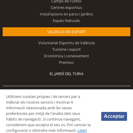
Camps de Futbol
Centres esportius
Instal·lacions en parcs i jardins
Espais Naturals
VALÈNCIA EN ESPORT
Voluntariat Esportiu de València
Turisme i esport
Econòmica i coneixement
Premios
EL JARDÍ DEL TURIA
Segueix-nos
Utilitzem cookies pròpies i de tercers per a
millorar els nostres servicis i mostrar-li
informació relacionada amb les seues
preferències per mitjà de l'anàlisi dels seus
Acceptar
hàbits de navegació. Si contínua navegant,
considerem que accepta el seu ús. Pot canviar la
configuració o obtindre més informació.
Llegir
© 2026 Fundación Deportiva Municipal Valencia |
AVÍS LEGAL
|
POLÍTICA DE