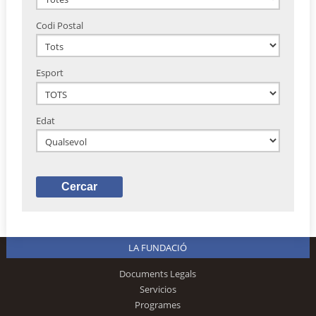
Codi Postal
Esport
Edat
LA FUNDACIÓ
Documents Legals
Servicios
Programes