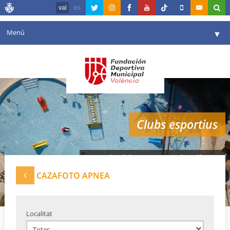
val
es
Menú
▼
La fundació
▼
Agenda
Instal·lacions
▼
Clubs esportius
Comunicació
▼
València en esport
▼
Xarxa de clubes esportius de València
Portal de Transparència
CAZAFOTO APNEA
Reserves
▼
Localitat