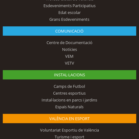
Esdeveniments Participatius
Edat escolar
Grans Esdeveniments
COMUNICACIÓ
Centre de Documentació
Notícies
VEM
VETV
INSTAL·LACIONS
Camps de Futbol
Centres esportius
Instal·lacions en parcs i jardins
Espais Naturals
VALÈNCIA EN ESPORT
Voluntariat Esportiu de València
Turisme i esport