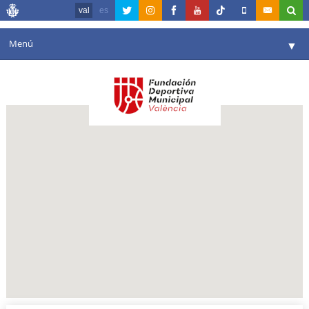
val
es
Menú
▼
La fundació
▼
Agenda
Instal·lacions
▼
Comunicació
▼
València en esport
▼
Portal de Transparència
Reserves
▼