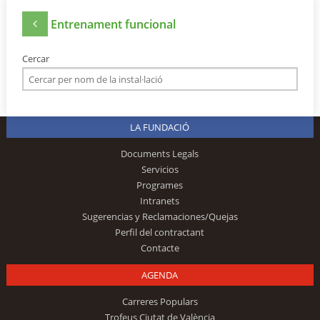
Entrenament funcional
Cercar
LA FUNDACIÓ
Documents Legals
Servicios
Programes
Intranets
Sugerencias y Reclamaciones/Quejas
Perfil del contractant
Contacte
AGENDA
Carreres Populars
Trofeus Ciutat de València