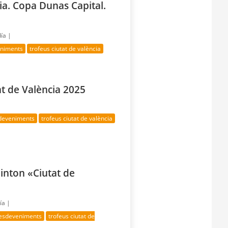
ia. Copa Dunas Capital.
día |
eniments
trofeus ciutat de valència
at de València 2025
sdeveniments
trofeus ciutat de valència
inton «Ciutat de
ía |
 esdeveniments
trofeus ciutat de