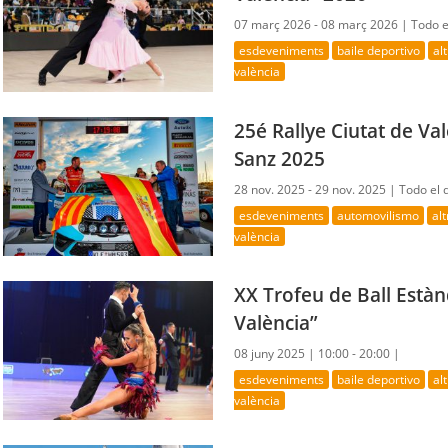
07 març 2026 - 08 març 2026 |
Todo e
esdeveniments
baile deportivo
al
valència
25é Rallye Ciutat de Va
Sanz 2025
28 nov. 2025 - 29 nov. 2025 |
Todo el 
esdeveniments
automovilismo
al
valència
XX Trofeu de Ball Estànd
València”
08 juny 2025 |
10:00 - 20:00 |
esdeveniments
baile deportivo
al
valència