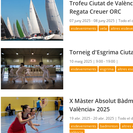
Trofeu Ciutat de Valènc
Regata Creuer ORC
07 juny 2025 - 08 juny 2025 |
Todo el 
esdeveniments
vela
altres esdev
Torneig d'Esgrima Ciut
10 maig 2025 |
9:00 - 19:00 |
esdeveniments
esgrima
altres e
X Màster Absolut Bàdm
València» 2025
19 abr. 2025 - 20 abr. 2025 |
Todo el d
esdeveniments
badminton
altres
valència