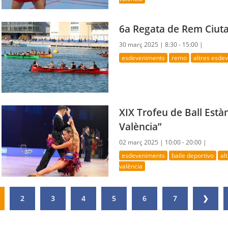
6a Regata de Rem Ciuta
30 març 2025 |
8:30 - 15:00 |
esdeveniments
remo
altres esde
XIX Trofeu de Ball Estàn
València”
02 març 2025 |
10:00 - 20:00 |
esdeveniments
baile deportivo
al
valència
2
3
4
5
6
7
❯