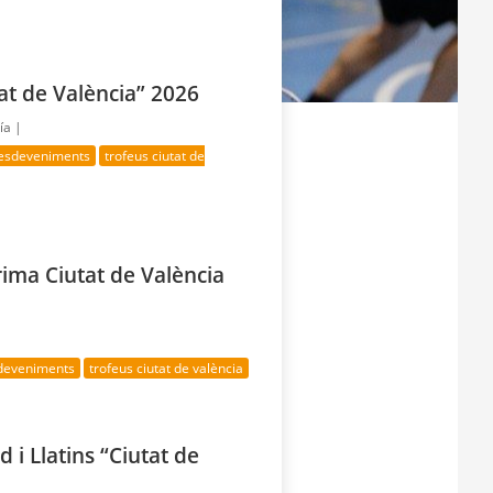
at de València” 2026
ía |
 esdeveniments
trofeus ciutat de
rima Ciutat de València
sdeveniments
trofeus ciutat de valència
 i Llatins “Ciutat de