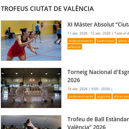
TROFEUS CIUTAT DE VALÈNCIA
XI Màster Absolut “Ciut
11 abr. 2026 - 12 abr. 2026 |
Todo el d
esdeveniments
badminton
altres
valència
Torneig Nacional d'Esg
2026
18 abr. 2026 |
9:00 - 20:00 |
esdeveniments
esgrima
altres e
Trofeu de Ball Estàndard
València” 2026