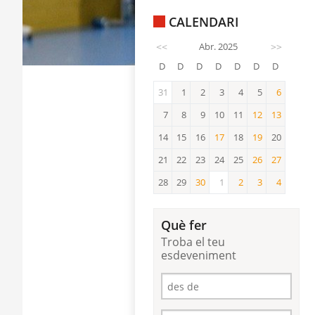
CALENDARI
<<
Abr. 2025
>>
D
D
D
D
D
D
D
31
1
2
3
4
5
6
6
7
8
9
10
11
12
13
12
13
14
15
16
17
18
19
20
17
19
21
22
23
24
25
26
27
26
27
28
29
30
1
2
3
4
30
2
3
4
Què fer
Troba el teu
esdeveniment