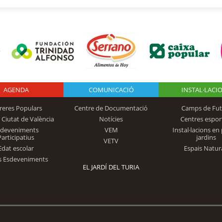
AGENDA
Logo Fundación
COMUNICACIÓ
INSTAL·LACI
reres Populars
Centre de Documentació
Camps de Fut
 Ciutat de València
Notícies
Centres espor
Trinidad Alfonso
sdeveniments
VEM
Instal·lacions en 
Participatius
jardins
VETV
Edat escolar
Espais Natur
s Esdeveniments
EL JARDÍ DEL TURIA