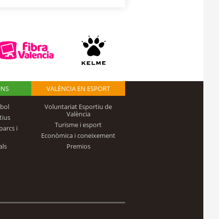
ONS
VALÈNCIA EN ESPORT
bol
Voluntariat Esportiu de
València
tius
Turisme i esport
parcs i
Econòmica i coneixement
als
Premios