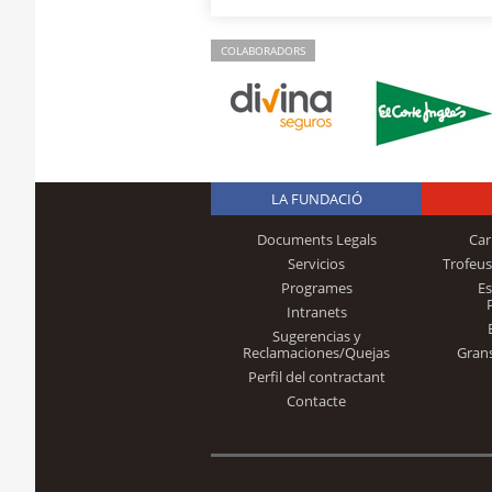
COLABORADORS
LA FUNDACIÓ
Documents Legals
Car
Servicios
Trofeus
Programes
E
Intranets
Sugerencias y
Reclamaciones/Quejas
Gran
Perfil del contractant
Contacte