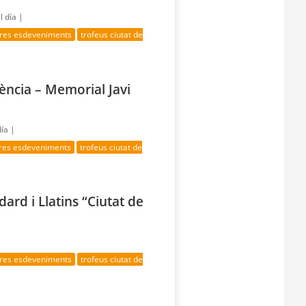
l día |
tres esdeveniments
trofeus ciutat de
lència – Memorial Javi
día |
tres esdeveniments
trofeus ciutat de
ard i Llatins “Ciutat de
tres esdeveniments
trofeus ciutat de