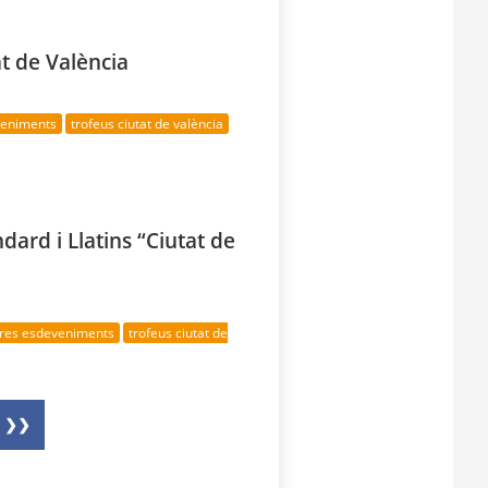
t de València
veniments
trofeus ciutat de valència
dard i Llatins “Ciutat de
tres esdeveniments
trofeus ciutat de
❯❯