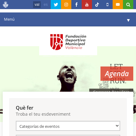
val
es
Menú
▼
La fundació
▼
Agenda
Instal·lacions
▼
Agenda
Comunicació
▼
València en esport
▼
Carreres Populars
Portal de Transparència
Què fer
Troba el teu esdeveniment
Reserves
▼