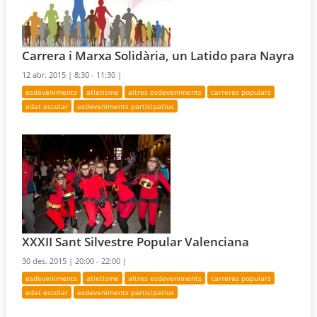
Carrera i Marxa Solidària, un Latido para Nayra
12 abr. 2015 |
8:30 - 11:30 |
esdeveniments
atletisme
altres esdeveniments
carreres populars
edat escolar
esdeveniments participatius
XXXII Sant Silvestre Popular Valenciana
30 des. 2015 |
20:00 - 22:00 |
esdeveniments
atletisme
altres esdeveniments
carreres populars
edat escolar
esdeveniments participatius