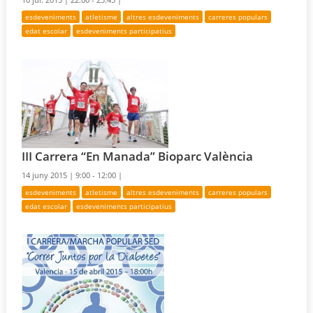
esdeveniments
atletisme
altres esdeveniments
carreres populars
edat escolar
esdeveniments participatius
III Carrera “En Manada” Bioparc València
14 juny 2015 |
9:00 - 12:00 |
esdeveniments
atletisme
altres esdeveniments
carreres populars
edat escolar
esdeveniments participatius