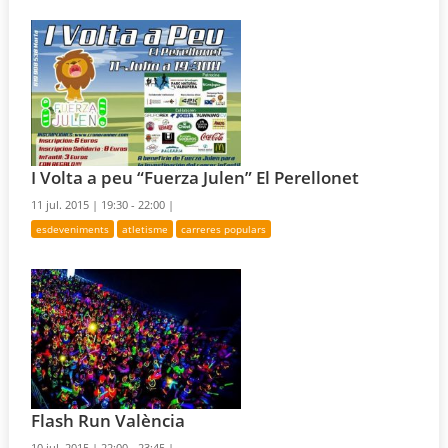
I Volta a peu “Fuerza Julen” El Perellonet
11 jul. 2015 |
19:30 - 22:00 |
esdeveniments
atletisme
carreres populars
Flash Run València
10 jul. 2015 |
22:00 - 23:45 |