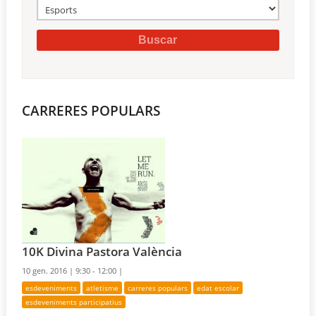
CARRERES POPULARS
10K Divina Pastora València
10 gen. 2016 |
9:30 - 12:00 |
esdeveniments
atletisme
carreres populars
edat escolar
esdeveniments participatius