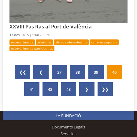
XXVIII Pas Ras al Port de València
13 des. 2015 |
9:00 - 11:30 |
esdeveniments
atletisme
altres esdeveniments
carreres populars
esdeveniments participatius
❮❮
❮
37
38
39
40
41
42
43
❯
❯❯
LA FUNDACIÓ
Documents Legals
Servicios