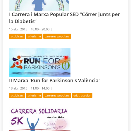
I Carrera i Marxa Popular SED “Córrer junts per
la Diabetis”
15 abr. 2015 |
18:00 - 20:00 |
activitats
atletisme
carreres populars
II Marxa 'Run for Parkinson's València'
18 abr. 2015 |
11:00 - 14:00 |
activitats
atletisme
carreres populars
edat escolar