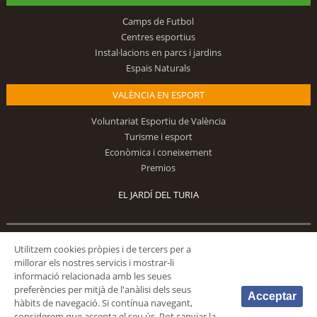
Camps de Futbol
Centres esportius
Instal·lacions en parcs i jardins
Espais Naturals
VALÈNCIA EN ESPORT
Voluntariat Esportiu de València
Turisme i esport
Econòmica i coneixement
Premios
EL JARDÍ DEL TURIA
Segueix-nos
Utilitzem cookies pròpies i de tercers per a
millorar els nostres servicis i mostrar-li
informació relacionada amb les seues
preferències per mitjà de l'anàlisi dels seus
Acceptar
hàbits de navegació. Si contínua navegant,
considerem que accepta el seu ús. Pot canviar la